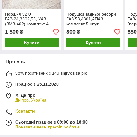
Поршня 92,0
Подушки задньої ресори
Поду
ГАЗ-24,3302,53, УАЗ
ГАЗ 53,4301,АПАЗ
ГАЗ-
(ЗМЗ-402) комплект 4
комплект 5 штук
(пе
штуки (про-то Автрамат)
поліуретан ( пр-во
ГАЗ-
1 500
800
850
₴
₴
DETALKA)
(ком
PSG
Купити
Купити
Про нас
98% позитивних з 149 відгуків за рік
Працює з 25.11.2020
м. Дніпро
Дніпро, Україна
Контакти
Сьогодні працює з 09:00 до 18:00
Показати весь графік роботи