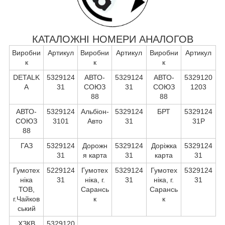
КАТАЛОЖНІ НОМЕРИ АНАЛОГОВ
Виробни
Артикул
Виробни
Артикул
Виробни
Артикул
к
к
к
DETALK
5329124
АВТО-
5329124
АВТО-
5329120
A
31
СОЮЗ
31
СОЮЗ
1203
88
88
АВТО-
5329124
Альбіон-
5329124
БРТ
5329124
СОЮЗ
3101
Авто
31
31Р
88
ГАЗ
5329124
Дорожн
5329124
Доріжка
5329124
31
я карта
31
карта
31
Гумотех
5229124
Гумотех
5329124
Гумотех
5329124
ніка
31
ніка, г.
31
ніка, г.
31
ТОВ,
Сарансь
Сарансь
г.Чайков
к
к
ський
ХЗКВ
5329120