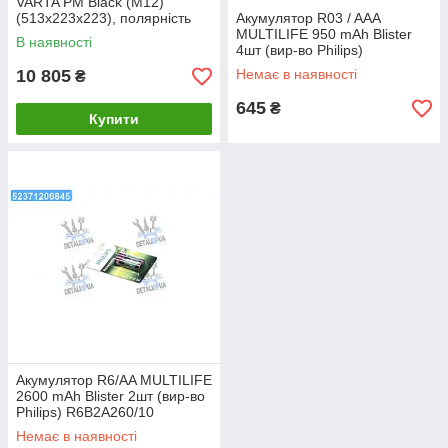
VARTA PM Black (M12)
(513х223х223), полярність
Акумулятор R03 / AAA
зворотна (3), EN1400 680 011
MULTILIFE 950 mAh Blister
В наявності
140 UA1
4шт (вир-во Philips)
R03B4A95/10
10 805
Немає в наявності
₴
645
₴
Купити
Акумулятор R6/AA MULTILIFE
2600 mAh Blister 2шт (вир-во
Philips) R6B2A260/10
Немає в наявності