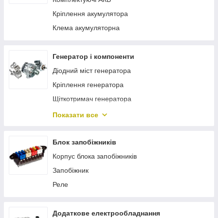
Кріплення акумулятора
Клема акумуляторна
Генератор і компоненти
Діодний міст генератора
Кріплення генератора
Щіткотримач генератора
Статор генератора
Показати все
Натяжний ролик ременя генератора
Генератор
Блок запобіжників
Підшипник генератора
Корпус блока запобіжників
Обгінна муфта генератора
Запобіжник
Реле регулятор генератора
Реле
Ремінь генератора
Компоненти генератора
Додаткове електрообладнання