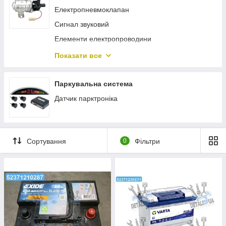
Ролик ременя генератора
Електропневмоклапан
Щітки генератора
Сигнал звуковий
Елементи електропроводини
Кнопки та тумблери
Показати все
Датчики
Паркувальна система
Датчик парктроніка
Сортування
0
Фільтри