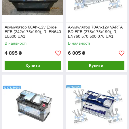
Акумулятор 60Ah-12v Exide
Акумулятор 70Ah-12v VARTA
EFB (242х175х190), R, EN640
BD EFB (278х175х190), R,
EL600 UA1
EN760 570 500 076 UA1
В наявності
В наявності
4 895
6 005
₴
₴
Купити
Купити