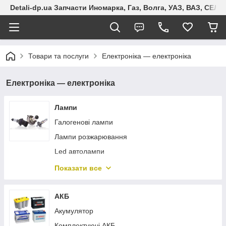
Detali-dp.ua Запчасти Иномарка, Газ, Волга, УАЗ, ВАЗ, СЕ
Товари та послуги
Електроніка — електроніка
Електроніка — електроніка
Лампи
Галогенові лампи
Лампи розжарювання
Led автолампи
Світлодіодна стрічка
Показати все
Ксенонові лампи
АКБ
Акумулятор
Комплектуючі АКБ