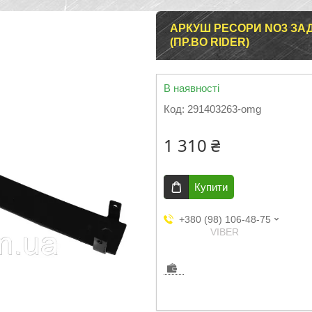
АРКУШ РЕСОРИ NO3 ЗАДН
(ПР.ВО RIDER)
В наявності
Код:
291403263-omg
1 310 ₴
Купити
+380 (98) 106-48-75
VIBER