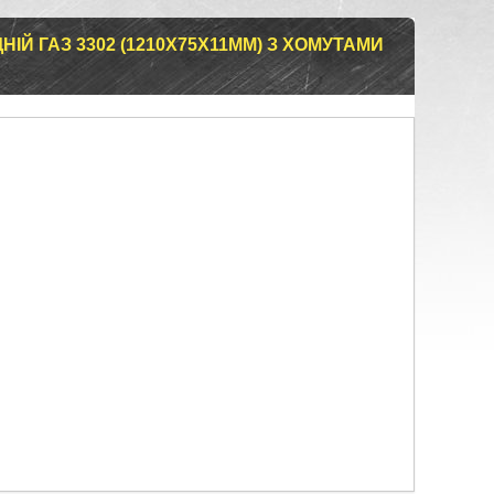
ІЙ ГАЗ 3302 (1210Х75Х11ММ) З ХОМУТАМИ