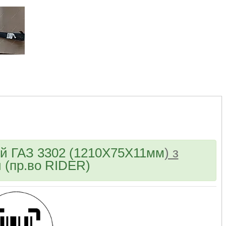
bvd_ggl
ій ГАЗ 3302 (1210Х75Х11мм
) з
 (пр.во RIDER)