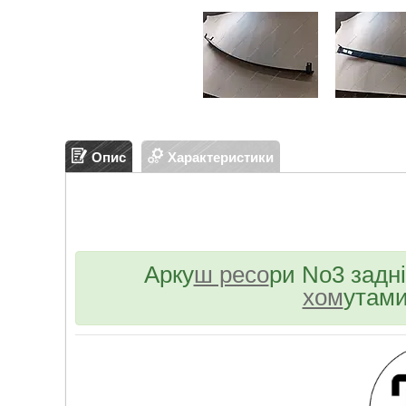
Опис
Характеристики
Арку
ш ресо
ри No3 задн
хом
утами