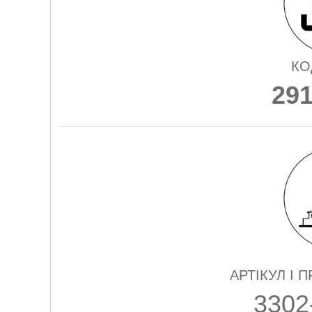
КО
29
АРТІКУЛ І 
3302