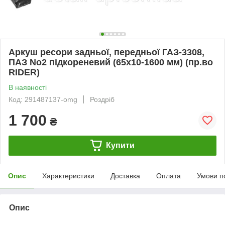
Аркуш ресори задньої, передньої ГАЗ-3308,
ПАЗ No2 підкореневий (65х10-1600 мм) (пр.во
RIDER)
В наявності
Код: 291487137-omg
Роздріб
1 700
₴
Купити
Опис
Характеристики
Доставка
Оплата
Умови п
Опис