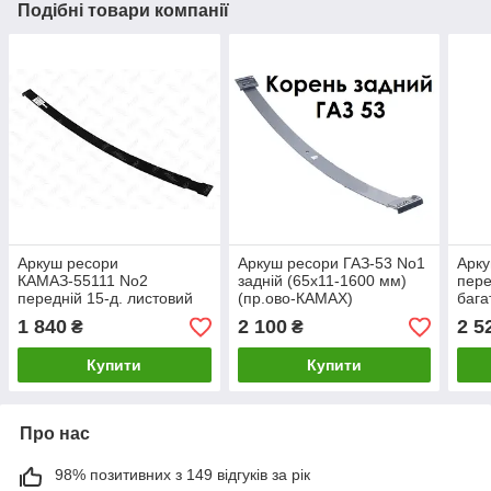
Подібні товари компанії
Аркуш ресори
Аркуш ресори ГАЗ-53 No1
Арку
КАМАЗ-55111 No2
задній (65х11-1600 мм)
пере
передній 15-д. листовий
(пр.ово-КАМАХ)
бага
(75х10-1575) (пр.во
1500
1 840
2 100
2 5
₴
₴
RIDER)
сайл
(пр-
Купити
Купити
Про нас
98% позитивних з 149 відгуків за рік