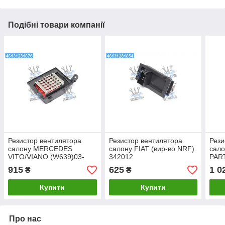
Подібні товари компанії
Резистор вентилятора
Резистор вентилятора
Рези
салону MERCEDES
салону FIAT (вир-во NRF)
сал
VITO/VIANO (W639)03-
342012
PAR
(вир-во NRF) 342020
BER
915
625
1 0
₴
₴
342
Купити
Купити
Про нас