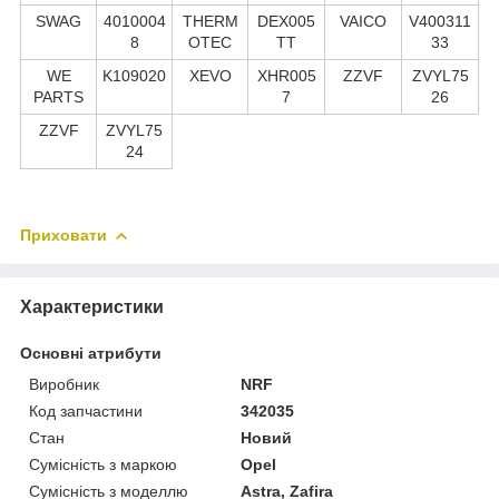
SWAG
4010004
THERM
DEX005
VAICO
V400311
8
OTEC
TT
33
WE
K109020
XEVO
XHR005
ZZVF
ZVYL75
PARTS
7
26
ZZVF
ZVYL75
24
Приховати
Характеристики
Основні атрибути
Виробник
NRF
Код запчастини
342035
Стан
Новий
Сумісність з маркою
Opel
Сумісність з моделлю
Astra, Zafira