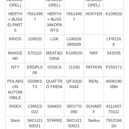
OPEL)
OPEL)
OPEL)
HERTH
7561490
HERTH
7561490
HOFFER
K109020
+ BUSS
7
+ BUSS
7
ELPART
JAKOPA
S
RTS
KRIOS
109020
LGK
LGK026
LFR216
085009
6
MAXGE
570110
MEAT&D
K109020
NRF
342035
AR
ORIA
NTY
ERDPL0
OSSCA
11330
PATRON
P150171
06
POLARS
5508KS
QUATTR
QF10Q0
REAL
4008190
UN
T3
O FRENI
0044
0BN
AUTOM
OBILE
RIDEX
1385C0
SANDO
SRS770
SCHAEF
4111607
022
090
F
70111
Stark
SKCU21
STARKE
SKCU21
Stellox
7552166
50021
50021
SX