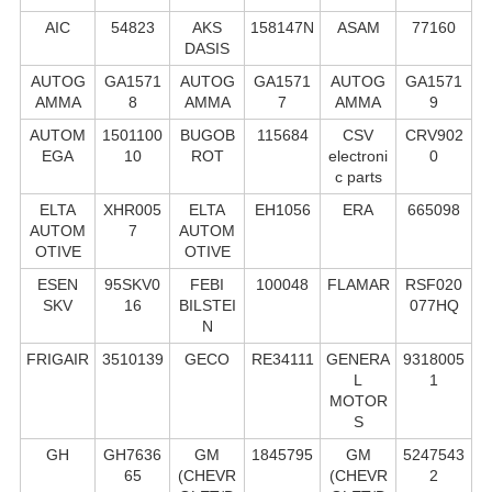
AIC
54823
AKS
158147N
ASAM
77160
DASIS
AUTOG
GA1571
AUTOG
GA1571
AUTOG
GA1571
AMMA
8
AMMA
7
AMMA
9
AUTOM
1501100
BUGOB
115684
CSV
CRV902
EGA
10
ROT
electroni
0
c parts
ELTA
XHR005
ELTA
EH1056
ERA
665098
AUTOM
7
AUTOM
OTIVE
OTIVE
ESEN
95SKV0
FEBI
100048
FLAMAR
RSF020
SKV
16
BILSTEI
077HQ
N
FRIGAIR
3510139
GECO
RE34111
GENERA
9318005
L
1
MOTOR
S
GH
GH7636
GM
1845795
GM
5247543
65
(CHEVR
(CHEVR
2