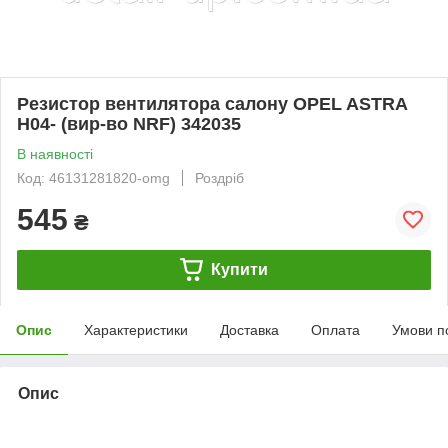
Резистор вентилятора салону OPEL ASTRA
H04- (вир-во NRF) 342035
В наявності
Код: 46131281820-omg
Роздріб
545
₴
Купити
Опис
Характеристики
Доставка
Оплата
Умови п
Опис
bvd_ggl