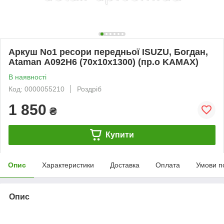
Аркуш No1 ресори передньої ISUZU, Богдан,
Ataman А092H6 (70х10х1300) (пр.о KAMAX)
В наявності
Код: 0000055210
Роздріб
1 850
₴
Купити
Опис
Характеристики
Доставка
Оплата
Умови п
Опис
bvd_ggl