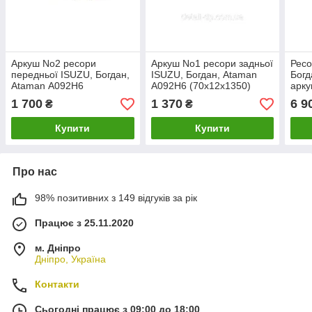
Аркуш No2 ресори
Аркуш No1 ресори задньої
Ресо
передньої ISUZU, Богдан,
ISUZU, Богдан, Ataman
Богд
Ataman А092H6
А092H6 (70х12х1350)
арку
(70х10х1300) (пр.о
PREMIUM (пр-во RIDER)
БЕЗ
1 700
1 370
6 9
₴
₴
KAMAX)
КАМ
Купити
Купити
Про нас
98% позитивних з 149 відгуків за рік
Працює з 25.11.2020
м. Дніпро
Дніпро, Україна
Контакти
Сьогодні працює з 09:00 до 18:00