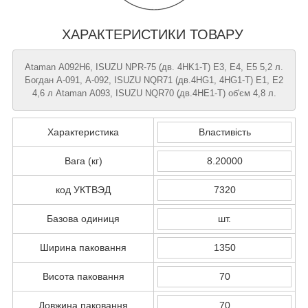
ХАРАКТЕРИСТИКИ ТОВАРУ
Ataman А092H6, ISUZU NPR-75 (дв. 4HK1-T) Е3, Е4, Е5 5,2 л.
Богдан А-091, А-092, ISUZU NQR71 (дв.4HG1, 4HG1-T) Е1, Е2
4,6 л Ataman А093, ISUZU NQR70 (дв.4HE1-Т) об'єм 4,8 л.
Характеристика
Властивість
Вага (кг)
8.20000
код УКТВЭД
7320
Базова одиниця
шт.
Ширина паковання
1350
Висота паковання
70
Довжина паковання
70