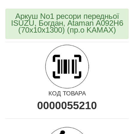
Аркуш No1 ресори передньої
ISUZU, Богдан, Ataman А092H6
(70х10х1300) (пр.о KAMAX)
КОД ТОВАРА
0000055210