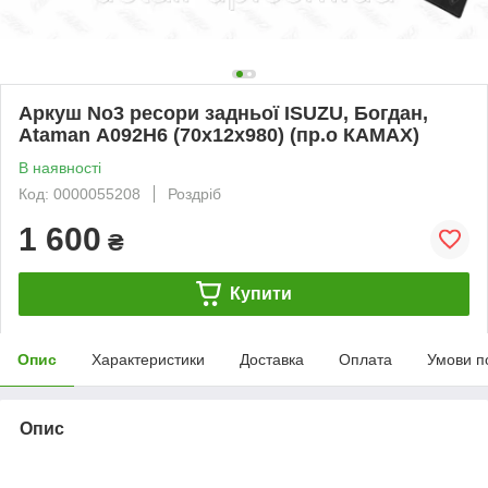
Аркуш No3 ресори задньої ISUZU, Богдан,
Ataman А092H6 (70х12х980) (пр.о КАМАХ)
В наявності
Код: 0000055208
Роздріб
1 600
₴
Купити
Опис
Характеристики
Доставка
Оплата
Умови п
Опис
bvd_ggl