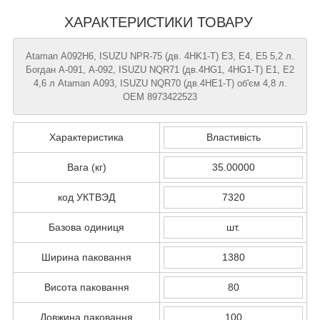
ХАРАКТЕРИСТИКИ ТОВАРУ
Ataman А092H6, ISUZU NPR-75 (дв. 4HK1-T) Е3, Е4, Е5 5,2 л.
Богдан А-091, А-092, ISUZU NQR71 (дв.4HG1, 4HG1-T) Е1, Е2
4,6 л Ataman А093, ISUZU NQR70 (дв.4HE1-Т) об'єм 4,8 л.
ОЕМ 8973422523
Характеристика
Властивість
Вага (кг)
35.00000
код УКТВЭД
7320
Базова одиниця
шт.
Ширина паковання
1380
Висота паковання
80
Довжина паковання
100