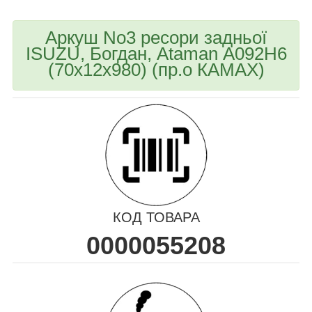
Аркуш No3 ресори задньої
ISUZU, Богдан, Ataman А092H6
(70х12х980) (пр.о КАМАХ)
КОД ТОВАРА
0000055208