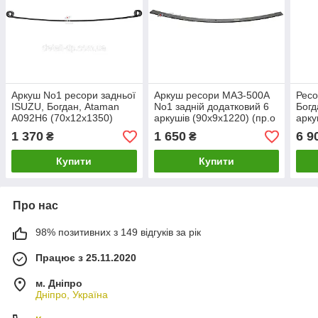
Аркуш No1 ресори задньої
Аркуш ресори МАЗ-500А
Ресо
ISUZU, Богдан, Ataman
No1 задній додатковий 6
Богд
А092H6 (70х12х1350)
аркушів (90х9х1220) (пр.о
арку
PREMIUM (пр-во RIDER)
КАМАХ)
БЕЗ
1 370
1 650
6 9
₴
₴
КАМ
Купити
Купити
Про нас
98% позитивних з 149 відгуків за рік
Працює з 25.11.2020
м. Дніпро
Дніпро, Україна