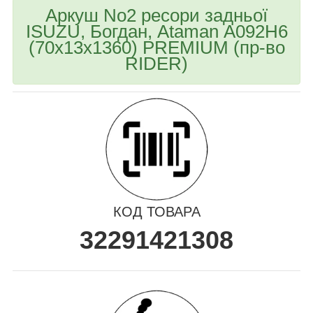
Аркуш No2 ресори задньої
ISUZU, Богдан, Ataman А092H6
(70х13х1360) PREMIUM (пр-во
RIDER)
КОД ТОВАРА
32291421308