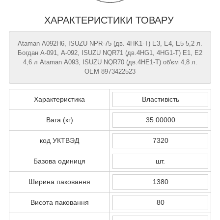
ХАРАКТЕРИСТИКИ ТОВАРУ
Ataman А092H6, ISUZU NPR-75 (дв. 4HK1-T) Е3, Е4, Е5 5,2 л.
Богдан А-091, А-092, ISUZU NQR71 (дв.4HG1, 4HG1-T) Е1, Е2
4,6 л Ataman А093, ISUZU NQR70 (дв.4HE1-Т) об'єм 4,8 л.
ОЕМ 8973422523
Характеристика
Властивість
Вага (кг)
35.00000
код УКТВЭД
7320
Базова одиниця
шт.
Ширина паковання
1380
Висота паковання
80