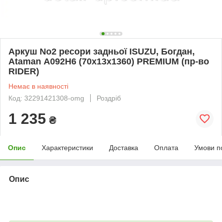
Аркуш No2 ресори задньої ISUZU, Богдан,
Ataman А092H6 (70х13х1360) PREMIUM (пр-во
RIDER)
Немає в наявності
Код: 32291421308-omg
Роздріб
1 235
₴
Опис
Характеристики
Доставка
Оплата
Умови п
Опис
bvd_ggl