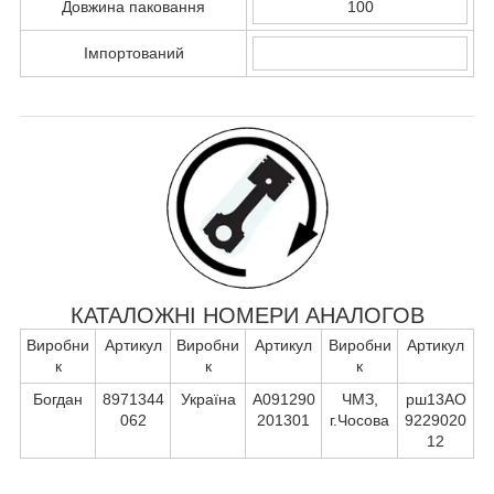
Довжина паковання
100
Імпортований
КАТАЛОЖНІ НОМЕРИ АНАЛОГОВ
Виробни
Артикул
Виробни
Артикул
Виробни
Артикул
к
к
к
Богдан
8971344
Україна
А091290
ЧМЗ,
рш13АО
062
201301
г.Чосова
9229020
12