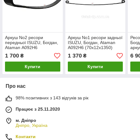
Аркуш No2 ресори
Аркуш No1 ресори задньої
Ресо
передньої ISUZU, Богдан,
ISUZU, Богдан, Ataman
Богд
Ataman А092H6
А092H6 (70х12х1350)
арку
(70х10х1300) (пр.о
PREMIUM (пр-во RIDER)
БЕЗ
1 700
1 370
6 9
₴
₴
KAMAX)
КАМ
Купити
Купити
Про нас
98% позитивних з 143 відгуків за рік
Працює з 25.11.2020
м. Дніпро
Дніпро, Україна
Контакти