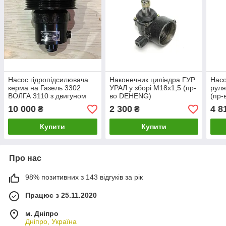
Насос гідропідсилювача
Наконечник циліндра ГУР
Насо
керма на Газель 3302
УРАЛ у зборі М18х1,5 (пр-
руля
ВОЛГА 3110 з двигуном
во DEHENG)
(пр-
ЗМЗ 405, 406 (пр.
10 000
2 300
4 8
₴
₴
Автогідропідсилювач)
ШНКФ453471.125-40
Купити
Купити
Про нас
98% позитивних з 143 відгуків за рік
Працює з 25.11.2020
м. Дніпро
Дніпро, Україна