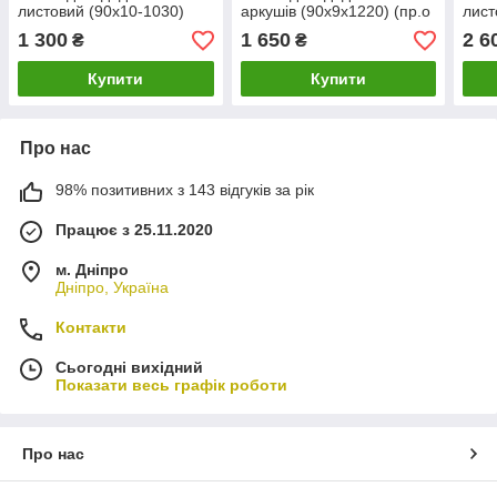
листовий (90х10-1030)
аркушів (90х9х1220) (пр.о
лист
(пр.о ЧМЗ)
КАМАХ)
(пр.
1 300
1 650
2 6
₴
₴
Купити
Купити
Про нас
98% позитивних з 143 відгуків за рік
Працює з 25.11.2020
м. Дніпро
Дніпро, Україна
Контакти
Сьогодні вихідний
Показати весь графік роботи
Про нас