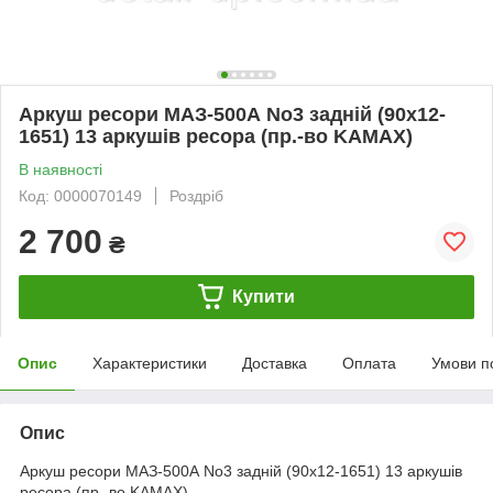
Аркуш ресори МАЗ-500А No3 задній (90х12-
1651) 13 аркушів ресора (пр.-во KAMAX)
В наявності
Код: 0000070149
Роздріб
2 700
₴
Купити
Опис
Характеристики
Доставка
Оплата
Умови п
Опис
Аркуш ресори МАЗ-500А No3 задній (90х12-1651) 13 аркушів
ресора (пр.-во KAMAX)