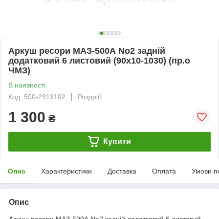
Аркуш ресори МАЗ-500А No2 задній
додатковий 6 листовий (90х10-1030) (пр.о
ЧМЗ)
В наявності
Код: 500-2913102
Роздріб
1 300
₴
Купити
Опис
Характеристики
Доставка
Оплата
Умови п
Опис
Аркуш ресори МАЗ-500А No2 задній додатковий 6 листовий