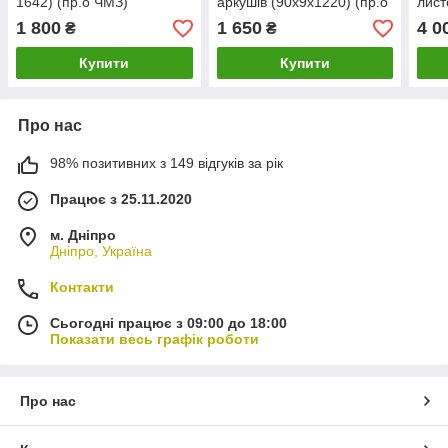
1642) (пр.о ЧМЗ)
аркушів (90х9х1220) (пр.о
лист
КАМАХ)
(пр.
1 800
1 650
4 0
₴
₴
Купити
Купити
Про нас
98% позитивних з 149 відгуків за рік
Працює з 25.11.2020
м. Дніпро
Дніпро, Україна
Контакти
Сьогодні працює з 09:00 до 18:00
Показати весь графік роботи
Про нас