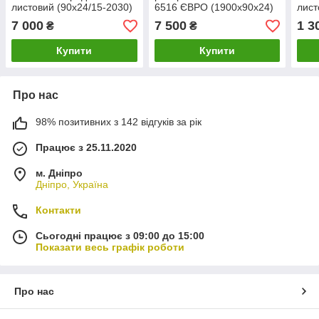
листовий (90х24/15-2030)
6516 ЄВРО (1900х90х24)
лист
(пр.о КАМАХ)
2 витих вушка (пр.о
(пр.
7 000
7 500
1 3
₴
₴
КАМАХ)
Купити
Купити
Про нас
98% позитивних з 142 відгуків за рік
Працює з 25.11.2020
м. Дніпро
Дніпро, Україна
Контакти
Сьогодні працює з 09:00 до 15:00
Показати весь графік роботи
Про нас