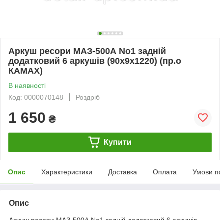
Аркуш ресори МАЗ-500А No1 задній
додатковий 6 аркушів (90х9х1220) (пр.о
КАМАХ)
В наявності
Код: 0000070148
Роздріб
1 650
₴
Купити
Опис
Характеристики
Доставка
Оплата
Умови п
Опис
Аркуш ресори МАЗ-500А No1 задній додатковий 6 аркушів