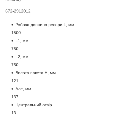
672-2912012
Робоча довжина ресори L, мм
1500
L1, мм
750
L2, мм
750
Висота пакета Н, мм
121
Але, мм
137
Центральний отвір
13