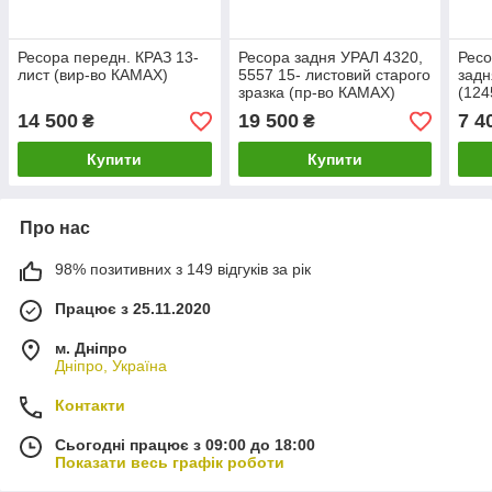
Ресора передн. КРАЗ 13-
Ресора задня УРАЛ 4320,
Ресо
лист (вир-во КАМАХ)
5557 15- листовий старого
задн
зразка (пр-во КАМАХ)
(124
воК
14 500
19 500
7 4
₴
₴
Купити
Купити
Про нас
98% позитивних з 149 відгуків за рік
Працює з 25.11.2020
м. Дніпро
Дніпро, Україна
Контакти
Сьогодні працює з 09:00 до 18:00
Показати весь графік роботи