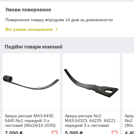
Умови повернення
Повернення товару впродовж 14 днів за домовленістю
Всі умови повернення
Подібні товари компанії
Аркуш ресори МАЗ-6430,
Аркуш ресори No2
Арк
5440 No1 передній 3-х
МАЗ-54323, 64229, 64221
No2 
листовий (90х24/15-2030)
передній 3-х листовий
(90х
(пр.о КАМАХ)
(90х23/11,9-2090) (пр-ово
КАМ
7 000
5 000
4 4
₴
₴