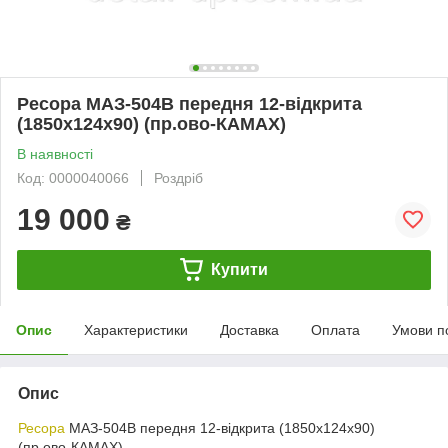
Ресора МАЗ-504В передня 12-відкрита
(1850х124х90) (пр.ово-КАМАХ)
В наявності
Код: 0000040066
Роздріб
19 000
₴
Купити
Опис
Характеристики
Доставка
Оплата
Умови п
Опис
Ресора
МАЗ-504В передня 12-відкрита (1850х124х90)
(пр.ово-КАМАХ)