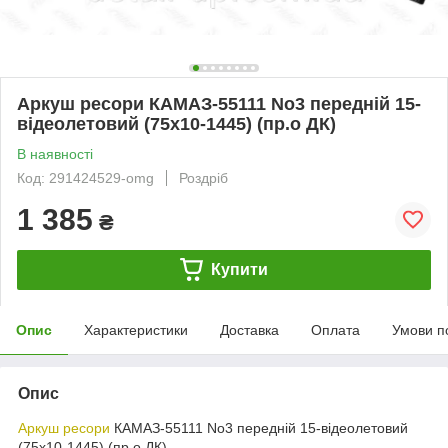
Аркуш ресори КАМАЗ-55111 No3 передній 15-
відеолетовий (75х10-1445) (пр.о ДК)
В наявності
Код: 291424529-omg
Роздріб
1 385
₴
Купити
Опис
Характеристики
Доставка
Оплата
Умови п
Опис
Аркуш ресори
КАМАЗ-55111 No3 передній 15-відеолетовий
(75х10-1445) (пр.о ДК)