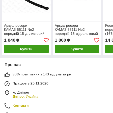
Аркуш ресори
Аркуш ресори
Ресо
КАМАЗ-55111 No2
КАМАЗ-55111 No2
пере
передній 15-д. листовий
передній 15-відеолетовий
(167
(75х10-1575) (пр.во
(75х10-1575) (пр.о ЧМЗ)
RID
1 840
1 800
14 
₴
₴
RIDER)
Купити
Купити
Про нас
98% позитивних з 143 відгуків за рік
Працює з 25.11.2020
м. Дніпро
Дніпро, Україна
Контакти