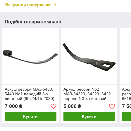
Всі умови повернення
Подібні товари компанії
Аркуш ресори МАЗ-6430,
Аркуш ресори No2
Арку
5440 No1 передній 3-х
МАЗ-54323, 64229, 64221
ресо
листовий (90х24/15-2030)
передній 3-х листовий
6516
(пр.о КАМАХ)
(90х23/11,9-2090) (пр-ово
2 ви
7 000
5 000
7 5
₴
₴
КАМАХ)
КАМ
Купити
Купити