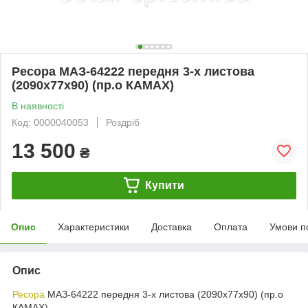
Ресора МАЗ-64222 передня 3-х листова
(2090х77х90) (пр.о КАМАХ)
В наявності
Код: 0000040053
Роздріб
13 500
₴
Купити
Опис
Характеристики
Доставка
Оплата
Умови п
Опис
Ресора
МАЗ-64222 передня 3-х листова (2090х77х90) (пр.о
КАМАХ)