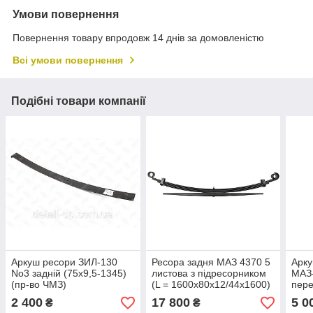
Умови повернення
Повернення товару впродовж 14 днів за домовленістю
Всі умови повернення
Подібні товари компанії
Аркуш ресори ЗИЛ-130
Ресора задня МАЗ 4370 5
Арку
No3 задній (75х9,5-1345)
листова з підресорником
МАЗ-
(пр-во ЧМЗ)
(L = 1600х80х12/44х1600)
пере
(пр.о КАМАХ)
(90х
2 400
17 800
5 0
₴
₴
КАМ