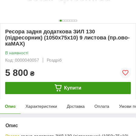
Ресора задня додаткова ЗИЛ 130
(підресорник) (1050х75х10) 9 листова (пр.ово-
каМАХ)
В наявності
Код: 0000040057
Роздріб
5 800
₴
Купити
Опис
Характеристики
Доставка
Оплата
Умови п
Опис
Ресора
задня додаткова ЗИЛ 130 (підресорник) (1050х75х10)