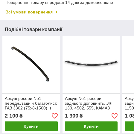
Повернення товару впродовж 14 днів за домовленістю
Всі умови повернення
Подібні товари компанії
Аркуш ресори No1
Аркуш No1 ресори
Арку
передн./задній багатолист.
заднього доповнить. ЗІЛ
задн
ГАЗ 3302 (75х8-1500) із
130, 4502, 555, КАМАЗ
1150
сайлент. (пр-во KAMAX)
(1150х75х8) (пр-во
2 100
1 300
1 0
₴
₴
КАМАХ)
Купити
Купити