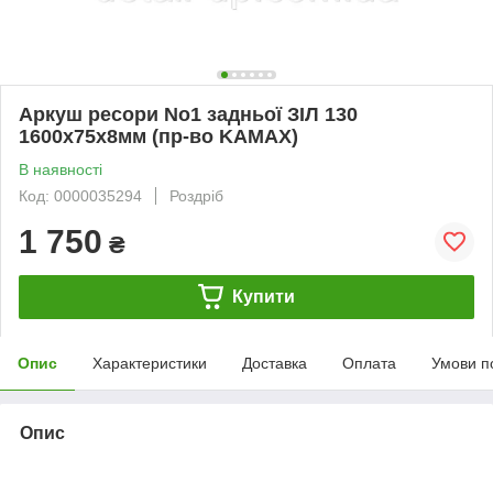
Аркуш ресори No1 задньої ЗІЛ 130
1600х75х8мм (пр-во KAMAX)
В наявності
Код: 0000035294
Роздріб
1 750
₴
Купити
Опис
Характеристики
Доставка
Оплата
Умови п
Опис
bvd_ggl