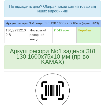
Не підходить ціна? Обирай такий самий товар від
інших виробників!
Аркуш ресори No1 задн. ЗІЛ 130 1600Х75Х10мм (пр-воЯРЗ)
130Д-291210
Ямльський
2 545 грн.
Перейти
0-В
ресорний
завод
Аркуш ресори No1 задньої ЗІЛ
130 1600х75х10 мм (пр-во
KAMAX)