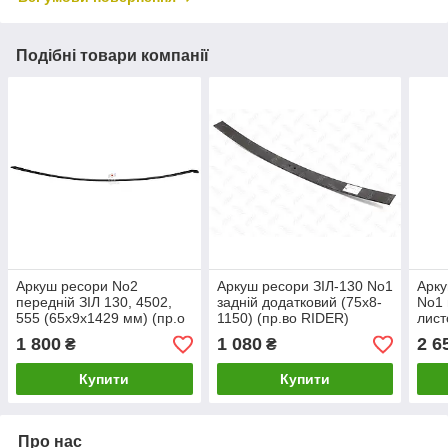
Подібні товари компанії
Аркуш ресори No2
Аркуш ресори ЗІЛ-130 No1
Арку
передній ЗІЛ 130, 4502,
задній додатковий (75х8-
No1 
555 (65х9х1429 мм) (пр.о
1150) (пр.во RIDER)
лист
КАМАХ)
150
1 800
1 080
2 6
₴
₴
сайл
Купити
Купити
Про нас