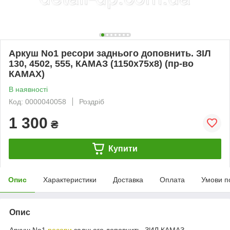
Аркуш No1 ресори заднього доповнить. ЗІЛ
130, 4502, 555, КАМАЗ (1150х75х8) (пр-во
КАМАХ)
В наявності
Код: 0000040058
Роздріб
1 300
₴
Купити
Опис
Характеристики
Доставка
Оплата
Умови п
Опис
Аркуш No1
ресори
заднього доповнить. ЗИЛ,КАМАЗ