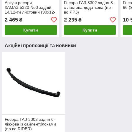
Аркуш ресори
Ресора ГАЗ-3302 задня 3-
Ресо
КАМАЗ-5320 No3 задній
х листова додаткова (пр-
66 (
14/12-ти листовий (90х12-
во ЯРЗ)
1440) (пр.во ЯРЗ)
2 465
2 235
10 
₴
₴
Купити
Купити
Акційні пропозиції та новинки
Ресора ГАЗ-3302 задня 6-
ліжкова із сайлентблоками
(пр.во RIDER)