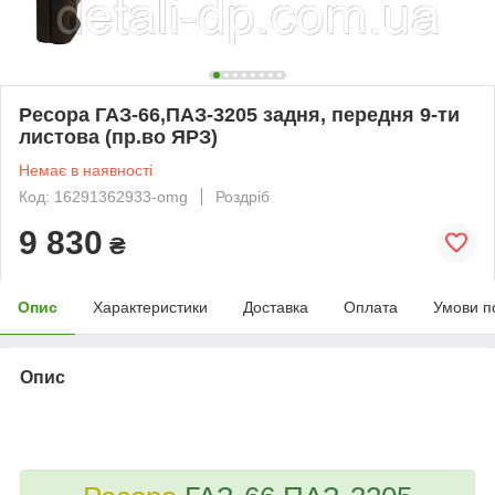
Ресора ГАЗ-66,ПАЗ-3205 задня, передня 9-ти
листова (пр.во ЯРЗ)
Немає в наявності
Код: 16291362933-omg
Роздріб
9 830
₴
Опис
Характеристики
Доставка
Оплата
Умови п
Опис
bvd_ggl