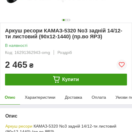
Аркуш ресори КАМАЗ-5320 No3 задній 14/12-
ти листовий (90х12-1440) (пр.во ЯРЗ)
В наявності
Код: 16291362943-omg
Роздріб
2 465
₴
Купити
Опис
Характеристики
Доставка
Оплата
Умови п
Опис
Аркуш ресори
КАМАЗ-5320 No3 задній 14/12-ти листовий
(90х12-1440) (пр.во ЯРЗ)