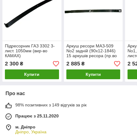
Підресорник ГАЗ 3302 3-
Аркуш ресори МАЗ-509
Арк
лист. 1050мм (вир-во
No2 задній (90х12-1846)
No1,
КАМАХ)
15 аркушів ресора (пр.во
лист
ЯРЗ)
(пр-
2 300
2 885
2 5
₴
₴
Купити
Купити
Про нас
98% позитивних з 149 відгуків за рік
Працює з 25.11.2020
м. Дніпро
Дніпро, Україна