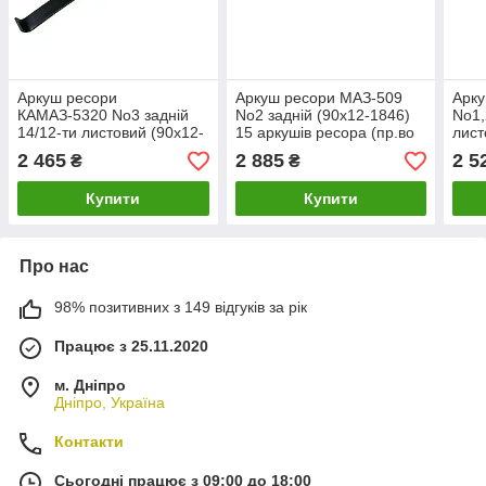
Аркуш ресори
Аркуш ресори МАЗ-509
Арк
КАМАЗ-5320 No3 задній
No2 задній (90х12-1846)
No1,
14/12-ти листовий (90х12-
15 аркушів ресора (пр.во
лист
1440) (пр.во ЯРЗ)
ЯРЗ)
(пр-
2 465
2 885
2 5
₴
₴
Купити
Купити
Про нас
98% позитивних з 149 відгуків за рік
Працює з 25.11.2020
м. Дніпро
Дніпро, Україна
Контакти
Сьогодні працює з 09:00 до 18:00