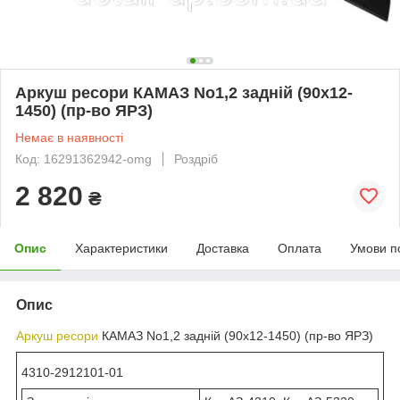
Аркуш ресори КАМАЗ No1,2 задній (90х12-
1450) (пр-во ЯРЗ)
Немає в наявності
Код: 16291362942-omg
Роздріб
2 820
₴
Опис
Характеристики
Доставка
Оплата
Умови п
Опис
Аркуш ресори
КАМАЗ No1,2 задній (90х12-1450) (пр-во ЯРЗ)
4310-2912101-01