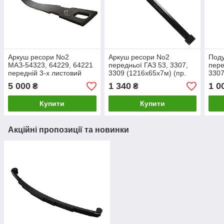
Аркуш ресори No2
Аркуш ресори No2
Под
МАЗ-54323, 64229, 64221
передньої ГАЗ 53, 3307,
пере
передній 3-х листовий
3309 (1216х65х7м) (пр.
3307
(90х23/11,9-2090) (пр-ово
RIDER)
ПОЛ
5 000
1 340
1 0
₴
₴
КАМАХ)
DET
Купити
Купити
Акційні пропозиції та новинки