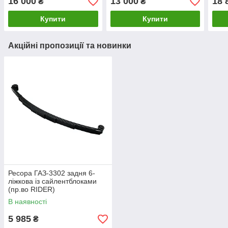
16 000
13 000
18 
₴
₴
Купити
Купити
Акційні пропозиції та новинки
Ресора ГАЗ-3302 задня 6-
ліжкова із сайлентблоками
(пр.во RIDER)
В наявності
5 985
₴