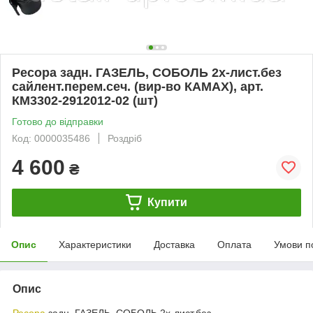
Ресора задн. ГАЗЕЛЬ, СОБОЛЬ 2х-лист.без
сайлент.перем.сеч. (вир-во КАМАХ), арт.
КМ3302-2912012-02 (шт)
Готово до відправки
Код: 0000035486
Роздріб
4 600
₴
Купити
Опис
Характеристики
Доставка
Оплата
Умови п
Опис
Ресора
задн. ГАЗЕЛЬ, СОБОЛЬ 2х-лист.без