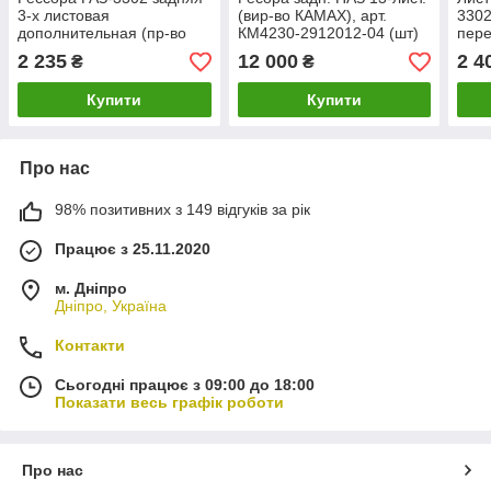
3-х листовая
(вир-во КАМАХ), арт.
3302
дополнительная (пр-во
КМ4230-2912012-04 (шт)
пере
RIDER)
2 235
12 000
2 4
₴
₴
Купити
Купити
Про нас
98% позитивних з 149 відгуків за рік
Працює з 25.11.2020
м. Дніпро
Дніпро, Україна
Контакти
Сьогодні працює з 09:00 до 18:00
Показати весь графік роботи
Про нас