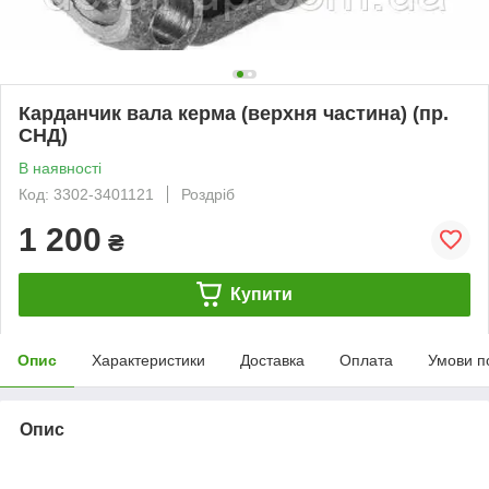
Карданчик вала керма (верхня частина) (пр.
СНД)
В наявності
Код: 3302-3401121
Роздріб
1 200
₴
Купити
Опис
Характеристики
Доставка
Оплата
Умови п
Опис
bvd_ggl