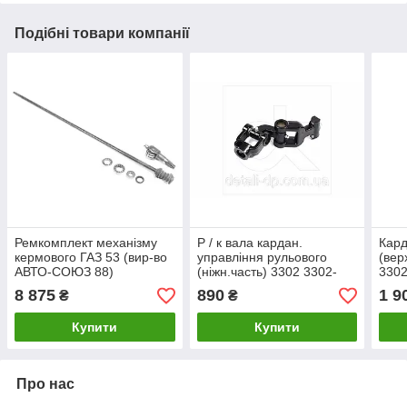
Подібні товари компанії
Ремкомплект механізму
Р / к вала кардан.
Кард
кермового ГАЗ 53 (вир-во
управління рульового
(вер
АВТО-СОЮЗ 88)
(ніжн.часть) 3302 3302-
3302
3401123 UA1
ГАЗ)
8 875
890
1 9
₴
₴
Купити
Купити
Про нас