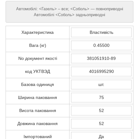
Автомобілі: <Газель> – все; <Соболь> — повноприводні
Автомобілі <Соболь> задньоприводні
Характеристика
Властивість
Вага (кг)
0.45500
No документ якості
381051910-89
код УКТВЭД
4016995290
Базова одиниця
шт.
Ширина паковання
75
Висота паковання
52
Довжина паковання
52
Імпортований
Да