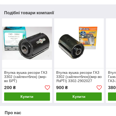
Подібні товари компанії
Втулка вушка ресори ГАЗ
Втулка вушка ресори ГАЗ
Втул
3302 (сайлентблок) (вир-
3302 (сайлентблок)(вир-во
Газе
во БРТ)
ЯзРТІ) 3302-2902027
ГАЗ-
во З
200
900
380
₴
₴
Купити
Купити
Про нас