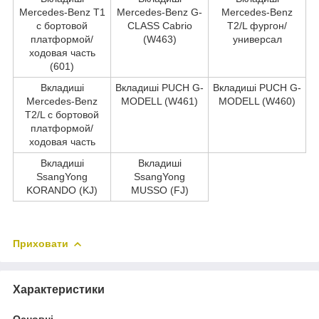
Mercedes-Benz T1
Mercedes-Benz G-
Mercedes-Benz
c бортовой
CLASS Cabrio
T2/L фургон/
платформой/
(W463)
универсал
ходовая часть
(601)
Вкладиші
Вкладиші PUCH G-
Вкладиші PUCH G-
Mercedes-Benz
MODELL (W461)
MODELL (W460)
T2/L c бортовой
платформой/
ходовая часть
Вкладиші
Вкладиші
SsangYong
SsangYong
KORANDO (KJ)
MUSSO (FJ)
Приховати
Характеристики
Основні