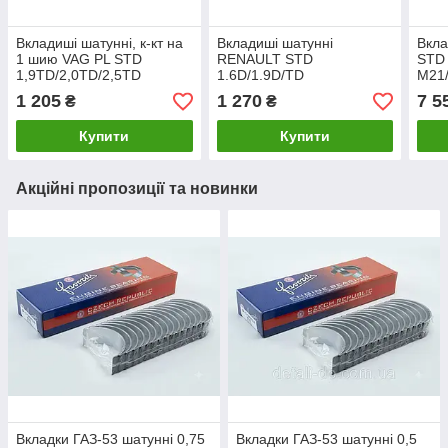
Вкладиші шатунні, к-кт на
Вкладиші шатунні
Вкл
1 шию VAG PL STD
RENAULT STD
STD 
1,9TD/2,0TD/2,5TD
1.6D/1.9D/TD
M21
SPUTTER (вир-во GLYCO)
F8M/F8Q/F9Q БЕЗ ЗАМКУ
(вир
1 205
1 270
7 5
₴
₴
71-3930 STD UA1
(вир-во GLYCO) 71-3988/4
STD
STD UA1
Купити
Купити
Акційні пропозиції та новинки
Вкладки ГАЗ-53 шатунні 0,75
Вкладки ГАЗ-53 шатунні 0,5