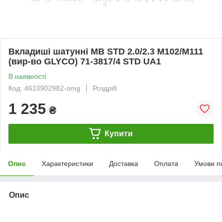
Вкладиші шатунні MB STD 2.0/2.3 M102/M111
(вир-во GLYCO) 71-3817/4 STD UA1
В наявності
Код: 4610902982-omg
Роздріб
1 235
₴
Купити
Опис
Характеристики
Доставка
Оплата
Умови п
Опис
bvd_ggl