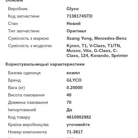
Виробник
Glyco
Код запчастини
7138174STD
Стан
Новий
Тип запчастини
Оригінал
Сумісність з маркою
Ssang Yong, Mercedes-Benz
Сумісність з моделлю
Kyron, T1, V-Class, T1/TN,
Musso, Vito, G-Class, C-
Class, 124, Korando, Sprinter
Користувальницькі характеристики
Базова одиниця
компл
Бренд
GLYCO
Вага (кг)
0.20000
Висота паковання
40
Довжина паковання
70
Імпортований
Да
Код товару
4610902982
Країна виробництва
уточнюйте
Номер компонента
71-3817