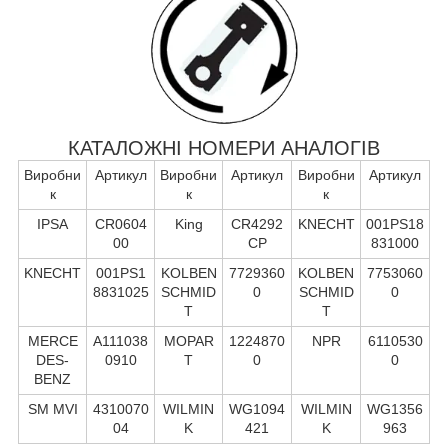
КАТАЛОЖНІ НОМЕРИ АНАЛОГІВ
Виробни
Артикул
Виробни
Артикул
Виробни
Артикул
к
к
к
IPSA
CR0604
King
CR4292
KNECHT
001PS18
00
CP
831000
KNECHT
001PS1
KOLBEN
7729360
KOLBEN
7753060
8831025
SCHMID
0
SCHMID
0
T
T
MERCE
A111038
MOPAR
1224870
NPR
6110530
DES-
0910
T
0
0
BENZ
SM MVI
4310070
WILMIN
WG1094
WILMIN
WG1356
04
K
421
K
963