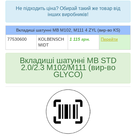
Не підходить ціна? Обирай такий же товар від
інших виробників!
Вкладиші шатунні MB M102, M111 4 ZYL (вир-во KS)
77530600
KOLBENSCH
1 115 грн.
Перейти
MIDT
Вкладиші шатунні MB STD
2.0/2.3 M102/M111 (вир-во
GLYCO)