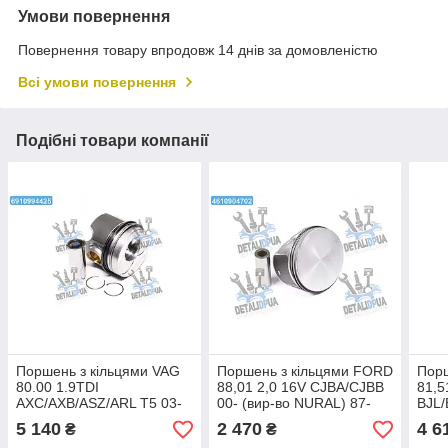
Умови повернення
Повернення товару впродовж 14 днів за домовленістю
Всі умови повернення
Подібні товари компанії
Поршень з кільцями VAG
Поршень з кільцями FORD
Порш
80.00 1.9TDI
88,01 2,0 16V CJBA/CJBB
81,5
AXC/AXB/ASZ/ARL T5 03-
00- (вир-во NURAL) 87-
BJL/
(CYL 1-2) TRAPEZ (вир-во
423407-00 UA1
(вир
5 140
2 470
4 6
₴
₴
Nural) 87-114907-25 UA1
421