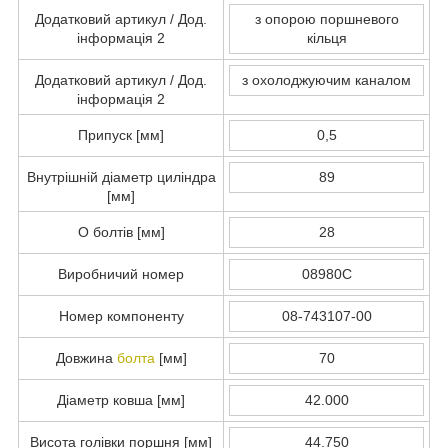
Додатковий артикул / Дод.
з опорою поршневого
інформація 2
кільця
Додатковий артикул / Дод.
з охолоджуючим каналом
інформація 2
Припуск [мм]
0,5
Внутрішній діаметр циліндра
89
[мм]
O болтів [мм]
28
Виробничий номер
08980C
Номер компоненту
08-743107-00
Довжина
болта
[мм]
70
Діаметр ковша [мм]
42.000
Висота голівки поршня [мм]
44.750