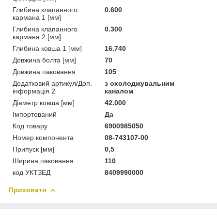
Глибина клапанного
0.600
кармана 1 [мм]
Глибина клапанного
0.300
кармана 2 [мм]
Глибина ковша 1 [мм]
16.740
Довжина болта [мм]
70
Довжина паковання
105
Додатковий артикул/Доп.
з охолоджувальним
інформація 2
каналом
Діаметр ковша [мм]
42.000
Імпортований
Да
Код товару
6900985050
Номер компонента
08-743107-00
Припуск [мм]
0,5
Ширина паковання
110
код УКТЗЕД
8409990000
Приховати