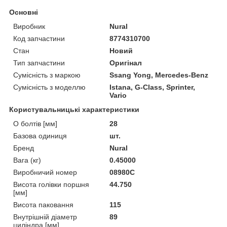
Основні
Виробник
Nural
Код запчастини
8774310700
Стан
Новий
Тип запчастини
Оригінал
Сумісність з маркою
Ssang Yong, Mercedes-Benz
Сумісність з моделлю
Istana, G-Class, Sprinter,
Vario
Користувальницькі характеристики
O болтів [мм]
28
Базова одиниця
шт.
Бренд
Nural
Вага (кг)
0.45000
Виробничий номер
08980C
Висота голівки поршня
44.750
[мм]
Висота паковання
115
Внутрішній діаметр
89
циліндра [мм]