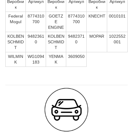
Виробни
Артикул
Виробни
Артикул
Виробни
Артикул
к
к
к
Federal
8774310
GOETZ
8774310
KNECHT
0010101
Mogul
700
E
700
ENGINE
KOLBEN
9482361
KOLBEN
9482371
MOPAR
1022552
SCHMID
0
SCHMID
0
001
T
T
WILMIN
WG1094
YENMA
3609050
K
183
K