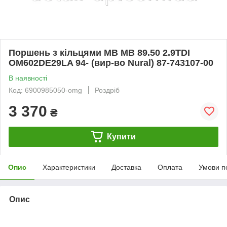
Поршень з кільцями MB MB 89.50 2.9TDI
OM602DE29LA 94- (вир-во Nural) 87-743107-00
В наявності
Код: 6900985050-omg
Роздріб
3 370
₴
Купити
Опис
Характеристики
Доставка
Оплата
Умови п
Опис
bvd_ggl