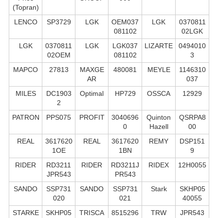
(Topran)
LENCO
SP3729
LGK
OEM037
LGK
0370811
081102
02LGK
LGK
0370811
LGK
LGK037
LIZARTE
0494010
02OEM
081102
3
MAPCO
27813
MAXGE
480081
MEYLE
1146310
AR
037
MILES
DC1903
Optimal
HP729
OSSCA
12929
2
PATRON
PPS075
PROFIT
3040696
Quinton
QSRPA8
0
Hazell
00
REAL
3617620
REAL
3617620
REMY
DSP151
1OE
1BN
9
RIDER
RD3211
RIDER
RD3211J
RIDEX
12H0055
JPR543
PR543
SANDO
SSP731
SANDO
SSP731
Stark
SKHP05
020
021
40055
STARKE
SKHP05
TRISCA
8515296
TRW
JPR543