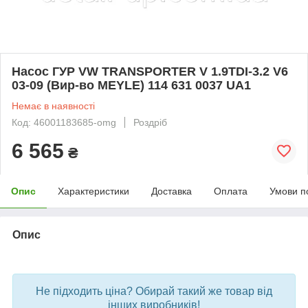
Насос ГУР VW TRANSPORTER V 1.9TDI-3.2 V6
03-09 (Вир-во MEYLE) 114 631 0037 UA1
Немає в наявності
Код: 46001183685-omg
Роздріб
6 565
₴
Опис
Характеристики
Доставка
Оплата
Умови п
Опис
bvd_ggl
Не підходить ціна? Обирай такий же товар від
інших виробників!