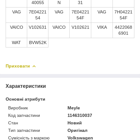
40055
N
31
VAG
7E04221
VAG
7E04221
VAG
7H04221
54
54F
54F
VAICO
V102631
VAICO
V102621
VIKA
4422068
6901
WAT
BVW52K
Приховати
Характеристики
Основні атрибути
Виробник
Meyle
Код запчастини
1146310037
Стан
Новий
Тип запчастини
Оригінал
Сумісність з маркою
Volkswagen