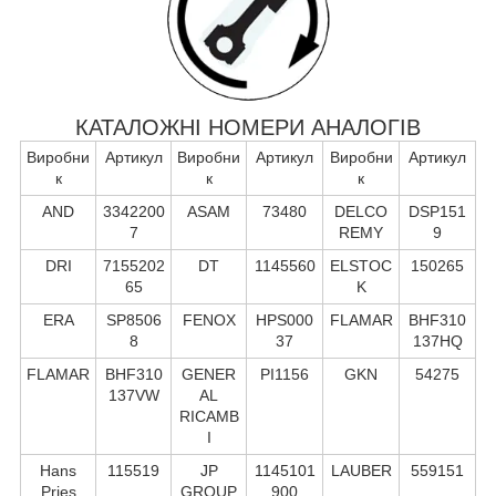
КАТАЛОЖНІ НОМЕРИ АНАЛОГІВ
Виробни
Артикул
Виробни
Артикул
Виробни
Артикул
к
к
к
AND
3342200
ASAM
73480
DELCO
DSP151
7
REMY
9
DRI
7155202
DT
1145560
ELSTOC
150265
65
K
ERA
SP8506
FENOX
HPS000
FLAMAR
BHF310
8
37
137HQ
FLAMAR
BHF310
GENER
PI1156
GKN
54275
137VW
AL
RICAMB
I
Hans
115519
JP
1145101
LAUBER
559151
Pries
GROUP
900