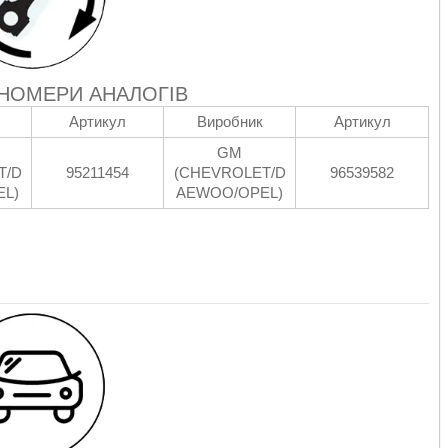
 НОМЕРИ АНАЛОГІВ
Артикул
Виробник
Артикул
GM
T/D
95211454
(CHEVROLET/D
96539582
L)
AEWOO/OPEL)