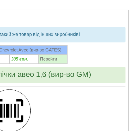
bvd_ggl
такий же товар від інших виробників!
Chevrolet Aveo (вир-во GATES)
305 грн.
Перейти
пічки авео 1,6 (вир-во GM)