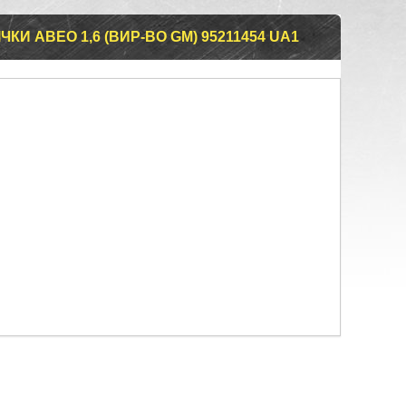
КИ АВЕО 1,6 (ВИР-ВО GM) 95211454 UA1