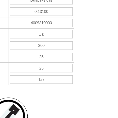
Властивість
0.13100
4009310000
шт.
360
25
25
Так