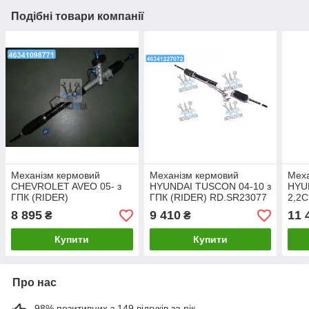
Подібні товари компанії
Механізм кермовий
Механізм кермовий
Меха
CHEVROLET AVEO 05- з
HYUNDAI TUSCON 04-10 з
HYU
ГПК (RIDER)
ГПК (RIDER) RD.SR23077
2,2C
RD.3211JRP1287 UA1
Prof
8 895
9 410
11 
₴
₴
RD.
Купити
Купити
Про нас
98% позитивних з 149 відгуків за рік