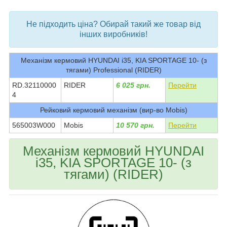
bvd_ggl
Не підходить ціна? Обирай такий же товар від
інших виробників!
Механізм кермовий HYUNDAI i35, KIA SPORTAGE 10- (з
тягами) Professional (RIDER)
RD.32110000
RIDER
6 025 грн.
Перейти
4
Рейковий кермовий механізм (вир-во Mobis)
565003W000
Mobis
10 570 грн.
Перейти
Механізм кермовий HYUNDAI
i35, KIA SPORTAGE 10- (з
тягами) (RIDER)