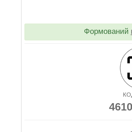
Формований
КО
461