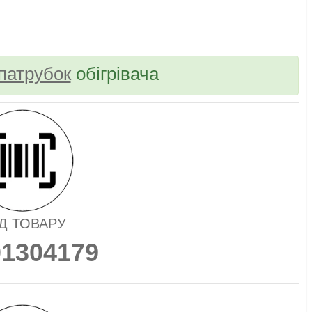
bvd_ggl
патрубок
обігрівача
Д ТОВАРУ
01304179