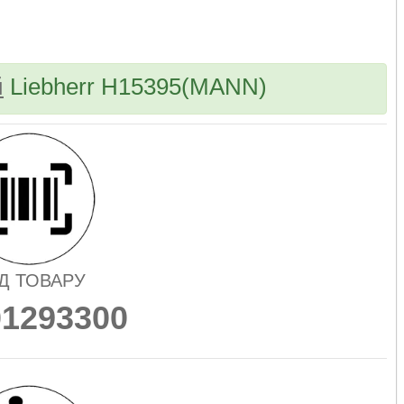
bvd_ggl
й
Liebherr H15395(MANN)
Д ТОВАРУ
01293300