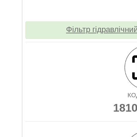
Фільтр гідравлічни
КО
181