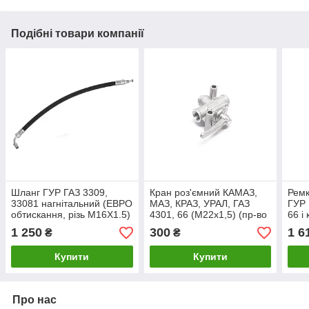
Подібні товари компанії
Шланг ГУР ГАЗ 3309,
Кран роз'ємний КАМАЗ,
Ремк
33081 нагнітальний (ЕВРО
МАЗ, КРАЗ, УРАЛ, ГАЗ
ГУР 
обтискання, різь М16Х1.5)
4301, 66 (М22х1,5) (пр-во
66 і
гайка м17 (пр.о ГАЗ)
DEHENG)
(18 
1 250
300
1 6
₴
₴
DET
Купити
Купити
Про нас