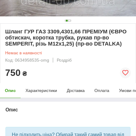
Шланг ГУР ГАЗ 3309,4301,66 ПРЕМІУМ (ЄВРО
обтискач, коротка трубка, рукав пр-во
SEMPERIT, різь М12х1,25) (пр-во DETALKA)
Немає в наявності
Код: 0634958535-omg
Роздріб
750
₴
Опис
Характеристики
Доставка
Оплата
Умови п
Опис
bvd_ggl
Не підходить ціна? Обирай такий самий товар від