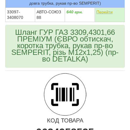
довга трубка, рукав пр-во SEMPERIT)
33097-
АВТО-СОЮЗ
640 грн.
Перейти
3408070
88
Шланг ГУР ГАЗ 3309,4301,66
ПРЕМІУМ (ЄВРО обтискач,
коротка трубка, рукав пр-во
SEMPERIT, різь М12х1,25) (пр-
во DETALKA)
КОД ТОВАРА