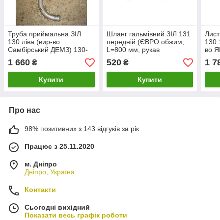
Труба приймальна ЗІЛ
Шланг гальмівний ЗІЛ 131
Лист
130 ліва (вир-во
передній (ЄВРО обжим,
130 
Самбірський ДЕМЗ) 130-
L=800 мм, рукав
во Я
1203011 UA1
SIMPLEX(Чехія), гайка
UA1
1 660
520
1 7
₴
₴
М20х1,5-штуцер) 131-
3506060 UA1
Купити
Купити
Про нас
98% позитивних з 143 відгуків за рік
Працює з 25.11.2020
м. Дніпро
Дніпро, Україна
Контакти
Сьогодні вихідний
Показати весь графік роботи