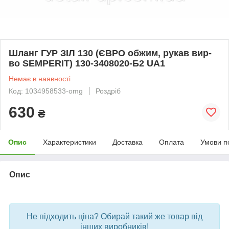
Шланг ГУР ЗІЛ 130 (ЄВРО обжим, рукав вир-
во SEMPERIT) 130-3408020-Б2 UA1
Немає в наявності
Код: 1034958533-omg
Роздріб
630
₴
Опис
Характеристики
Доставка
Оплата
Умови п
Опис
bvd_ggl
Не підходить ціна? Обирай такий же товар від
інших виробників!