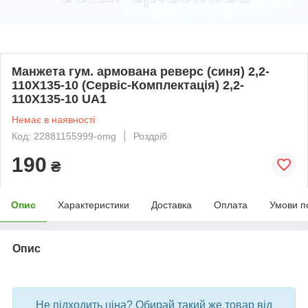
Манжета гум. армована реверс (синя) 2,2-
110X135-10 (Сервіс-Комплектація) 2,2-
110X135-10 UA1
Немає в наявності
Код: 22881155999-omg
Роздріб
190
₴
Опис
Характеристики
Доставка
Оплата
Умови п
Опис
bvd_ggl
Не підходить ціна? Обирай такий же товар від