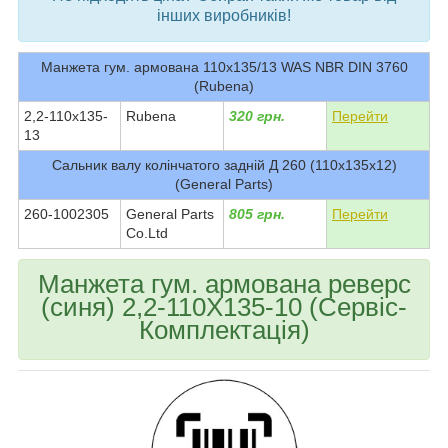
інших виробників!
Манжета гум. армована 110x135/13 WAS NBR DIN 3760
(Rubena)
2,2-110х135-
Rubena
320 грн.
Перейти
13
Сальник валу колінчатого задній Д 260 (110х135х12)
(General Parts)
260-1002305
General Parts
805 грн.
Перейти
Co.Ltd
Манжета гум. армована реверс
(синя) 2,2-110X135-10 (Сервіс-
Комплектація)