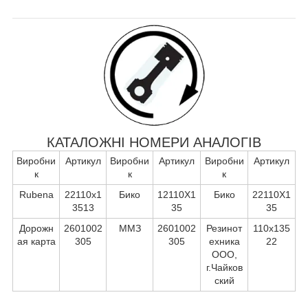
КАТАЛОЖНІ НОМЕРИ АНАЛОГІВ
Виробни
Артикул
Виробни
Артикул
Виробни
Артикул
к
к
к
Rubena
22110х1
Бико
12110X1
Бико
22110X1
3513
35
35
Дорожн
2601002
ММЗ
2601002
Резинот
110х135
ая карта
305
305
ехника
22
ООО,
г.Чайков
ский