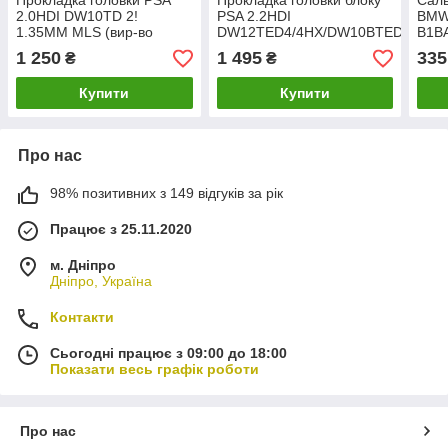
Прокладка головки PSA
Прокладка головки блоку
Саль
2.0HDI DW10TD 2!
PSA 2.2HDI
BMW
1.35MM MLS (вир-во
DW12TED4/4HX/DW10BTED4/DW1
B1B
Elring) 075.830
3 1.35MM MLS (вир-во
Cort
1 250
1 495
335
₴
₴
Elring) 153.142
Купити
Купити
Про нас
98% позитивних з 149 відгуків за рік
Працює з 25.11.2020
м. Дніпро
Дніпро, Україна
Контакти
Сьогодні працює з 09:00 до 18:00
Показати весь графік роботи
Про нас