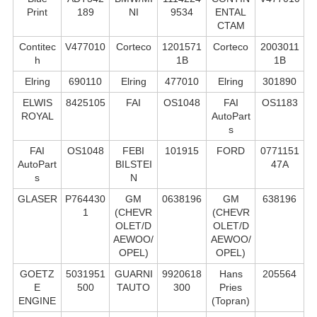
Print
189
NI
9534
ENTAL
CTAM
Contitec
V477010
Corteco
1201571
Corteco
2003011
h
1B
1B
Elring
690110
Elring
477010
Elring
301890
ELWIS
8425105
FAI
OS1048
FAI
OS1183
ROYAL
AutoPart
s
FAI
OS1048
FEBI
101915
FORD
0771151
AutoPart
BILSTEI
47A
s
N
GLASER
P764430
GM
0638196
GM
638196
1
(CHEVR
(CHEVR
OLET/D
OLET/D
AEWOO/
AEWOO/
OPEL)
OPEL)
GOETZ
5031951
GUARNI
9920618
Hans
205564
E
500
TAUTO
300
Pries
ENGINE
(Topran)