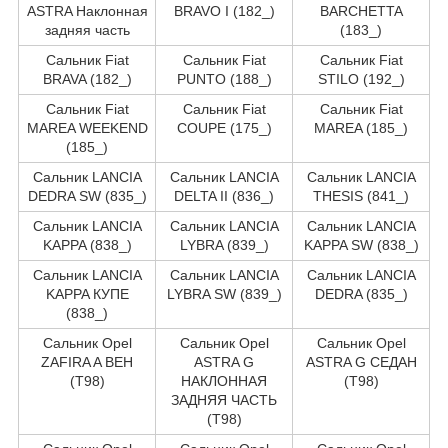
ASTRA Наклонная
BRAVO I (182_)
BARCHETTA
задняя часть
(183_)
Сальник Fiat
Сальник Fiat
Сальник Fiat
BRAVA (182_)
PUNTO (188_)
STILO (192_)
Сальник Fiat
Сальник Fiat
Сальник Fiat
MAREA WEEKEND
COUPE (175_)
MAREA (185_)
(185_)
Сальник LANCIA
Сальник LANCIA
Сальник LANCIA
DEDRA SW (835_)
DELTA II (836_)
THESIS (841_)
Сальник LANCIA
Сальник LANCIA
Сальник LANCIA
KAPPA (838_)
LYBRA (839_)
KAPPA SW (838_)
Сальник LANCIA
Сальник LANCIA
Сальник LANCIA
KAPPA КУПЕ
LYBRA SW (839_)
DEDRA (835_)
(838_)
Сальник Opel
Сальник Opel
Сальник Opel
ZAFIRA A ВЕН
ASTRA G
ASTRA G СЕДАН
(T98)
НАКЛОННАЯ
(T98)
ЗАДНЯЯ ЧАСТЬ
(T98)