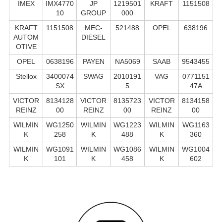
IMEX
IMX4770
JP
1219501
KRAFT
1151508
10
GROUP
000
KRAFT
1151508
MEC-
521488
OPEL
638196
AUTOM
DIESEL
OTIVE
OPEL
0638196
PAYEN
NA5069
SAAB
9543455
Stellox
3400074
SWAG
2010191
VAG
0771151
SX
5
47A
VICTOR
8134128
VICTOR
8135723
VICTOR
8134158
REINZ
00
REINZ
00
REINZ
00
WILMIN
WG1250
WILMIN
WG1223
WILMIN
WG1163
K
258
K
488
K
360
WILMIN
WG1091
WILMIN
WG1086
WILMIN
WG1004
K
101
K
458
K
602