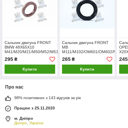
Сальник двигуна FRONT
Сальник двигуна FRONT
Сал
BMW 48X65X10
MB
OPE
M41/M20/M21/M50/M52/M51
M111/M102/OM601/OM602/M104
X20
(вир-во Elring) 586.676
45X67X8 Гума (вир-во
SAA
295
265
245
₴
₴
UA1
Elring) 914.924 UA1
38X5
Elri
Купити
Купити
Про нас
98% позитивних з 143 відгуків за рік
Працює з 25.11.2020
м. Дніпро
Дніпро, Україна