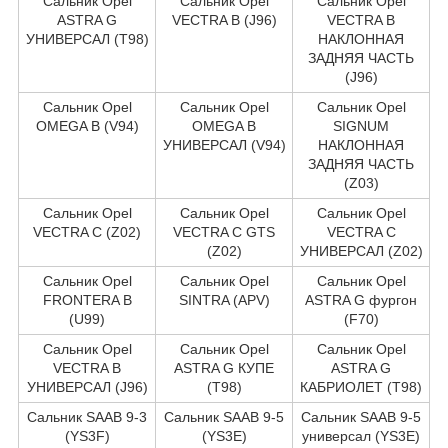
Сальник Opel
Сальник Opel
Сальник Opel
ASTRA G
VECTRA B (J96)
VECTRA B
УНИВЕРСАЛ (T98)
НАКЛОННАЯ
ЗАДНЯЯ ЧАСТЬ
(J96)
Сальник Opel
Сальник Opel
Сальник Opel
OMEGA B (V94)
OMEGA B
SIGNUM
УНИВЕРСАЛ (V94)
НАКЛОННАЯ
ЗАДНЯЯ ЧАСТЬ
(Z03)
Сальник Opel
Сальник Opel
Сальник Opel
VECTRA C (Z02)
VECTRA C GTS
VECTRA C
(Z02)
УНИВЕРСАЛ (Z02)
Сальник Opel
Сальник Opel
Сальник Opel
FRONTERA B
SINTRA (APV)
ASTRA G фургон
(U99)
(F70)
Сальник Opel
Сальник Opel
Сальник Opel
VECTRA B
ASTRA G КУПЕ
ASTRA G
УНИВЕРСАЛ (J96)
(T98)
КАБРИОЛЕТ (T98)
Сальник SAAB 9-3
Сальник SAAB 9-5
Сальник SAAB 9-5
(YS3F)
(YS3E)
универсал (YS3E)