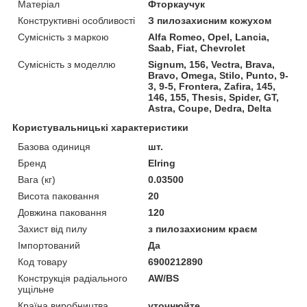
Матеріал
Фторкаучук
Конструктивні особливості
З пилозахисним кожухом
Сумісність з маркою
Alfa Romeo, Opel, Lancia,
Saab, Fiat, Chevrolet
Сумісність з моделлю
Signum, 156, Vectra, Brava,
Bravo, Omega, Stilo, Punto, 9-
3, 9-5, Frontera, Zafira, 145,
146, 155, Thesis, Spider, GT,
Astra, Coupe, Dedra, Delta
Користувальницькі характеристики
Базова одиниця
шт.
Бренд
Elring
Вага (кг)
0.03500
Висота паковання
20
Довжина паковання
120
Захист від пилу
з пилозахисним краєм
Імпортований
Да
Код товару
6900212890
Конструкція радіального
AW/BS
ущільне
Країна виробництва
уточнюйте