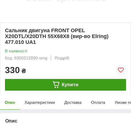
Сальник двигуна FRONT OPEL
X20DTL/X20DTH 55X68X8 (вир-во Elring)
477.010 UA1
В наявності
Код: 6900212890-omg
Роздріб
330
₴
Купити
Опис
Характеристики
Доставка
Оплата
Умови п
Опис