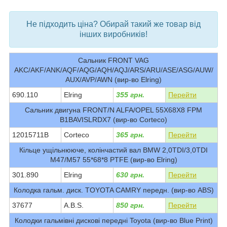
bvd_ggl
Не підходить ціна? Обирай такий же товар від
інших виробників!
Сальник FRONT VAG
AKC/AKF/ANK/AQF/AQG/AQH/AQJ/ARS/ARU/ASE/ASG/AUW/
AUX/AVP/AWN (вир-во Elring)
690.110
Elring
355 грн.
Перейти
Сальник двигуна FRONT/N ALFA/OPEL 55X68X8 FPM
B1BAVISLRDX7 (вир-во Corteco)
12015711B
Corteco
365 грн.
Перейти
Кільце ущільнююче, колінчастий вал BMW 2,0TDI/3,0TDI
M47/M57 55*68*8 PTFE (вир-во Elring)
301.890
Elring
630 грн.
Перейти
Колодка гальм. диск. TOYOTA CAMRY передн. (вир-во ABS)
37677
A.B.S.
850 грн.
Перейти
Колодки гальмівні дискові передні Toyota (вир-во Blue Print)