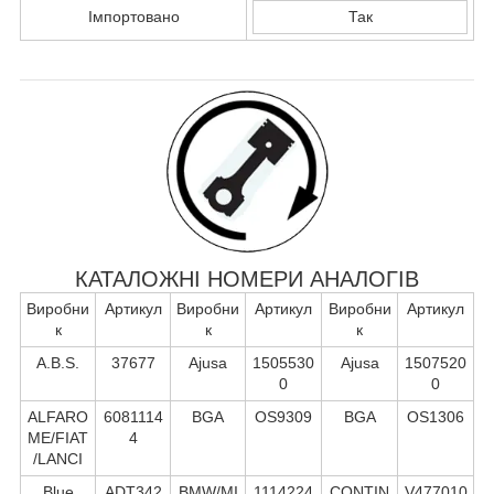
Імпортовано
Так
КАТАЛОЖНІ НОМЕРИ АНАЛОГІВ
Виробни
Артикул
Виробни
Артикул
Виробни
Артикул
к
к
к
A.B.S.
37677
Ajusa
1505530
Ajusa
1507520
0
0
ALFARO
6081114
BGA
OS9309
BGA
OS1306
ME/FIAT
4
/LANCI
Blue
ADT342
BMW/MI
1114224
CONTIN
V477010