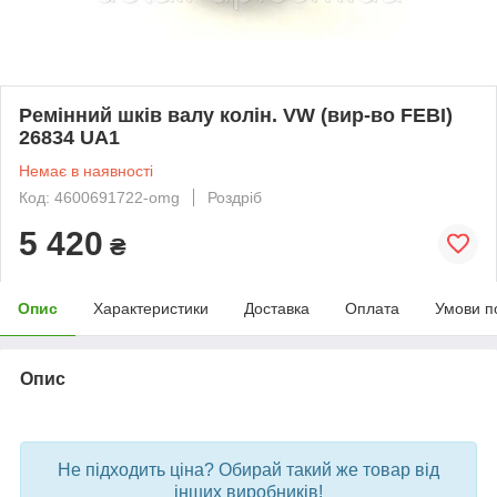
Ремінний шків валу колін. VW (вир-во FEBI)
26834 UA1
Немає в наявності
Код: 4600691722-omg
Роздріб
5 420
₴
Опис
Характеристики
Доставка
Оплата
Умови п
Опис
bvd_ggl
Не підходить ціна? Обирай такий же товар від
інших виробників!