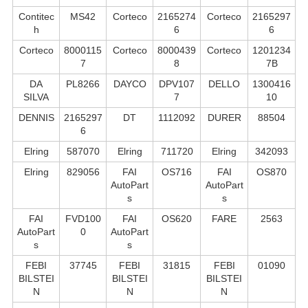
Contitec
MS42
Corteco
2165274
Corteco
2165297
h
6
6
Corteco
8000115
Corteco
8000439
Corteco
1201234
7
8
7B
DA
PL8266
DAYCO
DPV107
DELLO
1300416
SILVA
7
10
DENNIS
2165297
DT
1112092
DURER
88504
6
Elring
587070
Elring
711720
Elring
342093
Elring
829056
FAI
OS716
FAI
OS870
AutoPart
AutoPart
s
s
FAI
FVD100
FAI
OS620
FARE
2563
AutoPart
0
AutoPart
s
s
FEBI
37745
FEBI
31815
FEBI
01090
BILSTEI
BILSTEI
BILSTEI
N
N
N