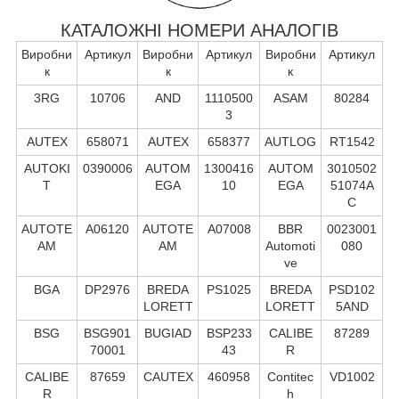
КАТАЛОЖНІ НОМЕРИ АНАЛОГІВ
Виробни
Артикул
Виробни
Артикул
Виробни
Артикул
к
к
к
3RG
10706
AND
1110500
ASAM
80284
3
AUTEX
658071
AUTEX
658377
AUTLOG
RT1542
AUTOKI
0390006
AUTOM
1300416
AUTOM
3010502
T
EGA
10
EGA
51074A
C
AUTOTE
A06120
AUTOTE
A07008
BBR
0023001
AM
AM
Automoti
080
ve
BGA
DP2976
BREDA
PS1025
BREDA
PSD102
LORETT
LORETT
5AND
BSG
BSG901
BUGIAD
BSP233
CALIBE
87289
70001
43
R
CALIBE
87659
CAUTEX
460958
Contitec
VD1002
R
h