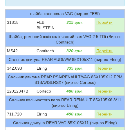
шайба коленвала VAG (вир-во FEBI)
31815
FEBI
315 грн.
Перейти
BILSTEIN
Шайба, ремінний шків колінчастий вал VAG 2.5 TDi (Вир-во
Contitech)
MS42
Contitech
320 грн.
Перейти
Сальник двигуна REAR AUDI/VW 85X105X11 (вир-во Elring)
342.093
Elring
335 грн.
Перейти
Сальник двигуна REAR PSA/RENAULT/VAG 85X105X12 FPM
B1BAVISLRSX7 (вир-во Corteco)
12012347B
Corteco
480 грн.
Перейти
Сальник колінчастого вала REAR RENAULT 85X105X6.8/11
(вир-во Elring)
711.720
Elring
490 грн.
Перейти
Сальник двигуна REAR VAG 85X105X11 (вир-во Elring)