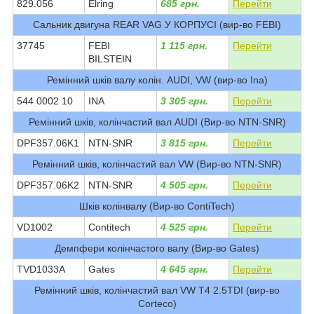
829.056
Elring
685 грн.
Перейти
Сальник двигуна REAR VAG У КОРПУСІ (вир-во FEBI)
37745
FEBI
1 115 грн.
Перейти
BILSTEIN
Ремінний шків валу колін. AUDI, VW (вир-во Ina)
544 0002 10
INA
3 305 грн.
Перейти
Ремінний шків, колінчастий вал AUDI (Вир-во NTN-SNR)
DPF357.06K1
NTN-SNR
3 815 грн.
Перейти
Ремінний шків, колінчастий вал VW (Вир-во NTN-SNR)
DPF357.06K2
NTN-SNR
4 505 грн.
Перейти
Шків колінвалу (Вир-во ContiTech)
VD1002
Contitech
4 525 грн.
Перейти
Демпфери колінчастого валу (Вир-во Gates)
TVD1033A
Gates
4 645 грн.
Перейти
Ремінний шків, колінчастий вал VW T4 2.5TDI (вир-во
Corteco)