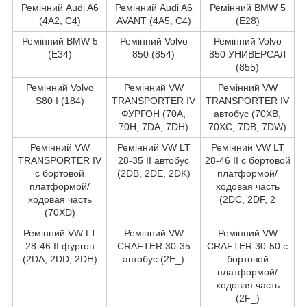
Ремінний Audi A6
Ремінний Audi A6
Ремінний BMW 5
(4A2, C4)
AVANT (4A5, C4)
(E28)
Ремінний BMW 5
Ремінний Volvo
Ремінний Volvo
(E34)
850 (854)
850 УНИВЕРСАЛ
(855)
Ремінний Volvo
Ремінний VW
Ремінний VW
S80 I (184)
TRANSPORTER IV
TRANSPORTER IV
ФУРГОН (70A,
автобус (70XB,
70H, 7DA, 7DH)
70XC, 7DB, 7DW)
Ремінний VW
Ремінний VW LT
Ремінний VW LT
TRANSPORTER IV
28-35 II автобус
28-46 II c бортовой
c бортовой
(2DB, 2DE, 2DK)
платформой/
платформой/
ходовая часть
ходовая часть
(2DC, 2DF, 2
(70XD)
Ремінний VW LT
Ремінний VW
Ремінний VW
28-46 II фургон
CRAFTER 30-35
CRAFTER 30-50 c
(2DA, 2DD, 2DH)
автобус (2E_)
бортовой
платформой/
ходовая часть
(2F_)