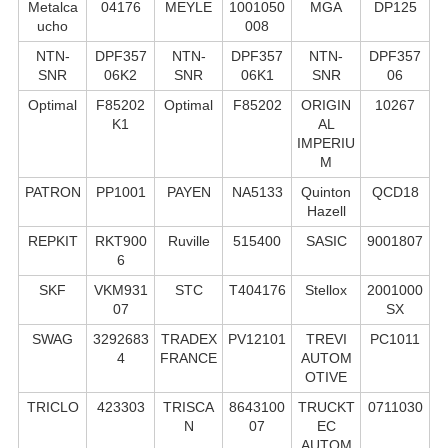
Metalca
04176
MEYLE
1001050
MGA
DP125
ucho
008
NTN-
DPF357
NTN-
DPF357
NTN-
DPF357
SNR
06K2
SNR
06K1
SNR
06
Optimal
F85202
Optimal
F85202
ORIGIN
10267
K1
AL
IMPERIU
M
PATRON
PP1001
PAYEN
NA5133
Quinton
QCD18
Hazell
REPKIT
RKT900
Ruville
515400
SASIC
9001807
6
SKF
VKM931
STC
T404176
Stellox
2001000
07
SX
SWAG
3292683
TRADEX
PV12101
TREVI
PC1011
4
FRANCE
AUTOM
OTIVE
TRICLO
423303
TRISCA
8643100
TRUCKT
0711030
N
07
EC
AUTOM