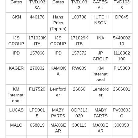
Gates
TVD103
Gates
TVD103
GATES-
TVD103
3A
3
AU
3
GKN
446176
Hans
109798
HUTCHI
DP045
Pries
NSON
(Topran)
IJS
171029K
IJS
171029K
INA
5440002
GROUP
ITA
GROUP
ITB
10
IPD
157066
IPD
157372
JP
1118302
GROUP
100
KAGER
270002
KAMOK
RW009
KM
FI15300
A
Internati
onal
KM
FI17520
Lemford
26066
Lemford
2606601
Internati
er
er
onal
LUCAS
LPD001
MABY
ODP313
MABY
PV93093
5
PARTS
020
PARTS
O
MALO
658019
MAXGE
300113
MAXGE
300050
AR
AR