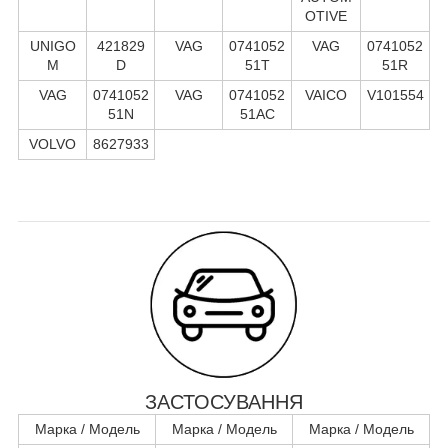
OTIVE
UNIGO
421829
VAG
0741052
VAG
0741052
M
D
51T
51R
VAG
0741052
VAG
0741052
VAICO
V101554
51N
51AC
VOLVO
8627933
ЗАСТОСУВАННЯ
Марка / Модель
Марка / Модель
Марка / Модель