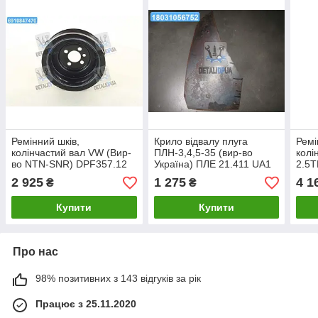
Ремінний шків,
Крило відвалу плуга
Ремі
колінчастий вал VW (Вир-
ПЛН-3,4,5-35 (вир-во
колі
во NTN-SNR) DPF357.12
Україна) ПЛЕ 21.411 UA1
2.5T
UA1
216
2 925
1 275
4 1
₴
₴
Купити
Купити
Про нас
98% позитивних з 143 відгуків за рік
Працює з 25.11.2020