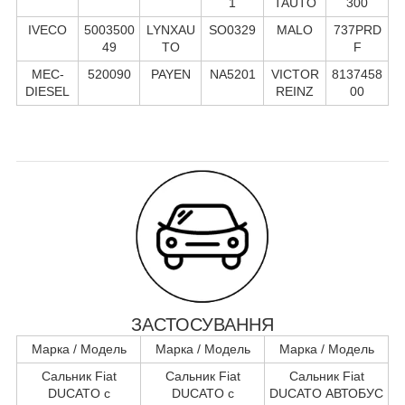
1
TAUTO
300
IVECO
5003500
LYNXAU
SO0329
MALO
737PRD
49
TO
F
MEC-
520090
PAYEN
NA5201
VICTOR
8137458
DIESEL
REINZ
00
ЗАСТОСУВАННЯ
Марка / Модель
Марка / Модель
Марка / Модель
Сальник Fiat
Сальник Fiat
Сальник Fiat
DUCATO c
DUCATO c
DUCATO АВТОБУС