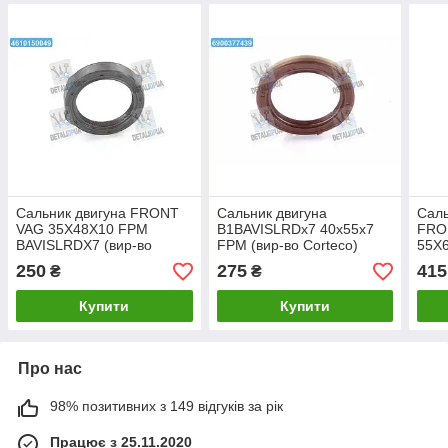
Сальник двигуна FRONT
Сальник двигуна
Саль
VAG 35X48X10 FPM
B1BAVISLRDx7 40x55x7
FRO
BAVISLRDX7 (вир-во
FPM (вир-во Corteco)
55X
Corteco) 12010739B UA1
12016528B
B1BA
250
275
415
₴
₴
Cort
Купити
Купити
Про нас
98% позитивних з 149 відгуків за рік
Працює з 25.11.2020