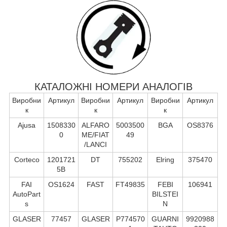
КАТАЛОЖНІ НОМЕРИ АНАЛОГІВ
Виробни
Артикул
Виробни
Артикул
Виробни
Артикул
к
к
к
Ajusa
1508330
ALFARO
5003500
BGA
OS8376
0
ME/FIAT
49
/LANCI
Corteco
1201721
DT
755202
Elring
375470
5B
FAI
OS1624
FAST
FT49835
FEBI
106941
AutoPart
BILSTEI
s
N
GLASER
77457
GLASER
P774570
GUARNI
9920988