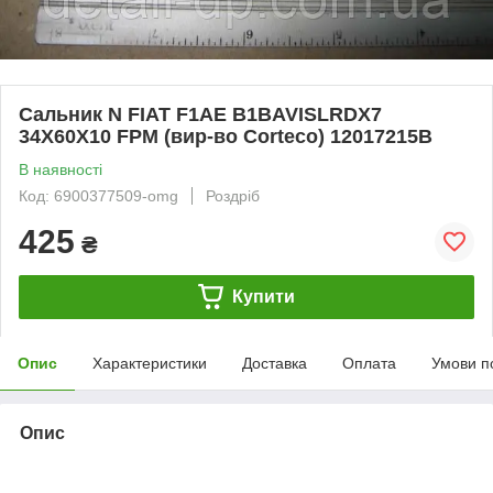
Сальник N FIAT F1AE B1BAVISLRDX7
34X60X10 FPM (вир-во Corteco) 12017215B
В наявності
Код: 6900377509-omg
Роздріб
425
₴
Купити
Опис
Характеристики
Доставка
Оплата
Умови п
Опис
bvd_ggl