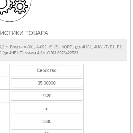
ИСТИКИ ТОВАРА
,2 л. Богдан А-091, А-092, ISUZU NQR71 (дв.4HG1, 4HG1-T) Е1, Е2
 (дв.4HЕ1-Т) объем 4,8л. ОЭМ 8973422523
Свойство
35.00000
7320
шт.
1380