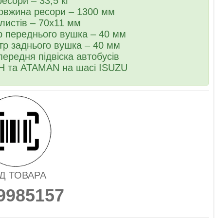
ресори – 33,5 кг
довжина ресори – 1300 мм
 листів – 70х11 мм
тр переднього вушка – 40 мм
етр заднього вушка – 40 мм
передня підвіска автобусів
та ATAMAN на шасі ISUZU
Д ТОВАРА
9985157