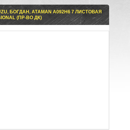
ZU, БОГДАН, ATAMAN А092H6 7 ЛИСТОВАЯ
SIONAL (ПР-ВО ДК)