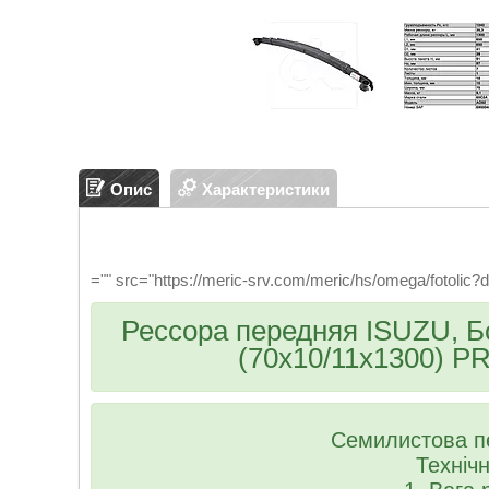
Опис
Характеристики
="" src="https://meric-srv.com/meric/hs/omega/fotolic
Рессора передняя ISUZU, Б
(70х10/11х1300) P
Семилистова пе
Технічні 