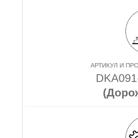
АРТИКУЛ И ПР
DKА091
(
Доро