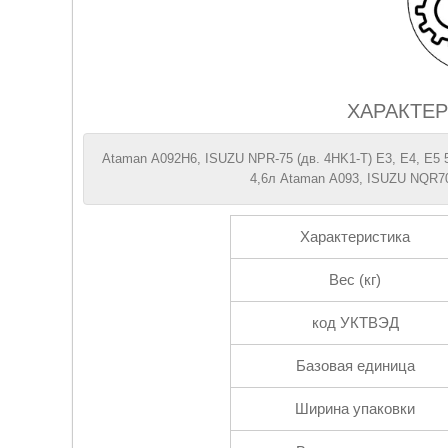
ХАРАКТЕР
Ataman А092H6, ISUZU NPR-75 (дв. 4HK1-T) Е3, Е4, Е5 5
4,6л Ataman А093, ISUZU NQR70
Характеристика
Вес (кг)
код УКТВЭД
Базовая единица
Ширина упаковки