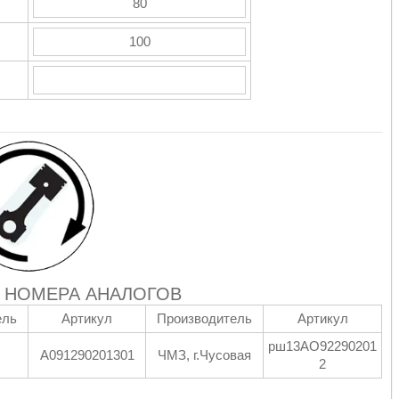
80
100
 НОМЕРА АНАЛОГОВ
ель
Артикул
Производитель
Артикул
рш13АО92290201
А091290201301
ЧМЗ, г.Чусовая
2