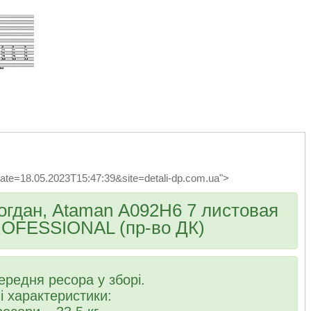
bvd_ggl
?date=18.05.2023T15:47:39&site=detali-dp.com.ua">
огдан, Ataman А092H6 7 листовая
ROFESSIONAL (пр-во ДК)
редня ресора у зборі.
характеристики: