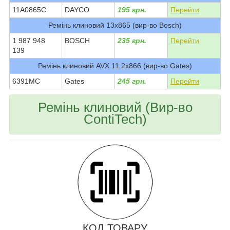
11A0865C
DAYCO
195 грн.
Перейти
Ремінь клиновий 13х865 (вир-во Bosch)
1 987 948
BOSCH
235 грн.
Перейти
139
Ремінь клиновий AVX 11.2х866 (вир-во Gates)
6391MC
Gates
245 грн.
Перейти
Ремінь клиновий (Вир-во
ContiTech)
КОД ТОВАРУ