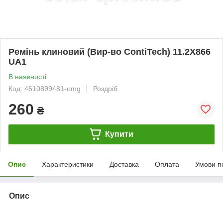
Ремінь клиновий (Вир-во ContiTech) 11.2X866
UA1
В наявності
Код: 4610899481-omg
Роздріб
260
₴
Купити
Опис
Характеристики
Доставка
Оплата
Умови п
Опис
bvd_ggl