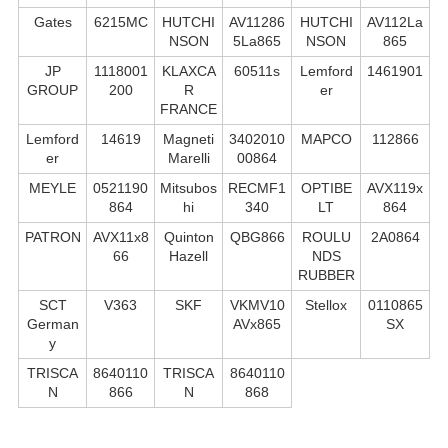
Gates
6215MC
HUTCHI
AV11286
HUTCHI
AV112La
NSON
5La865
NSON
865
JP
1118001
KLAXCA
60511s
Lemford
1461901
GROUP
200
R
er
FRANCE
Lemford
14619
Magneti
3402010
MAPCO
112866
er
Marelli
00864
MEYLE
0521190
Mitsubos
RECMF1
OPTIBE
AVX119x
864
hi
340
LT
864
PATRON
AVX11x8
Quinton
QBG866
ROULU
2A0864
66
Hazell
NDS
RUBBER
SCT
V363
SKF
VKMV10
Stellox
0110865
German
AVx865
SX
y
TRISCA
8640110
TRISCA
8640110
N
866
N
868