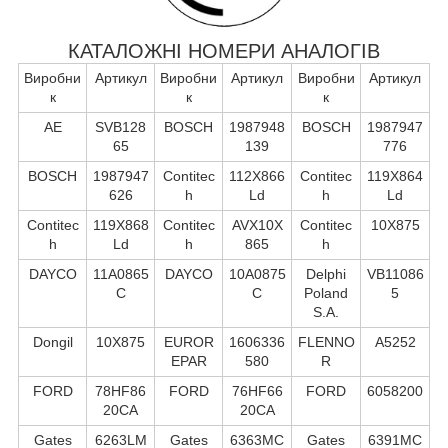
КАТАЛОЖНІ НОМЕРИ АНАЛОГІВ
Виробни
Артикул
Виробни
Артикул
Виробни
Артикул
к
к
к
AE
SVB128
BOSCH
1987948
BOSCH
1987947
65
139
776
BOSCH
1987947
Contitec
112X866
Contitec
119X864
626
h
Ld
h
Ld
Contitec
119X868
Contitec
AVX10X
Contitec
10X875
h
Ld
h
865
h
DAYCO
11A0865
DAYCO
10A0875
Delphi
VB11086
C
C
Poland
5
S.А.
Dongil
10X875
EUROR
1606336
FLENNO
A5252
EPAR
580
R
FORD
78HF86
FORD
76HF66
FORD
6058200
20CA
20CA
Gates
6263LM
Gates
6363MC
Gates
6391MC