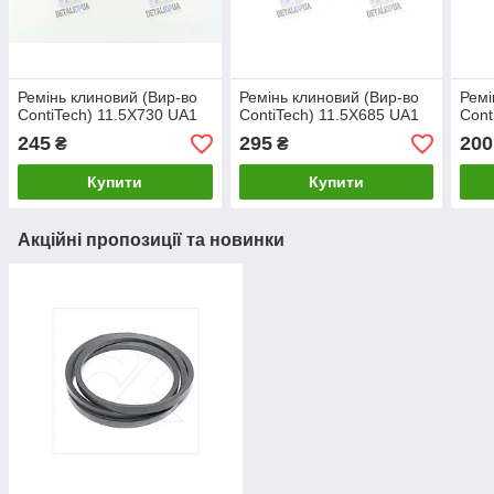
Ремінь клиновий (Вир-во
Ремінь клиновий (Вир-во
Ремі
ContiTech) 11.5X730 UA1
ContiTech) 11.5X685 UA1
Cont
245
295
200
₴
₴
Купити
Купити
Акційні пропозиції та новинки