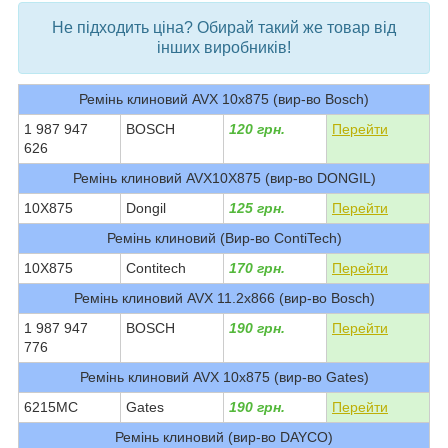
Не підходить ціна? Обирай такий же товар від
інших виробників!
Ремінь клиновий AVX 10х875 (вир-во Bosch)
1 987 947
BOSCH
120 грн.
Перейти
626
Ремінь клиновий AVX10X875 (вир-во DONGIL)
10X875
Dongil
125 грн.
Перейти
Ремінь клиновий (Вир-во ContiTech)
10X875
Contitech
170 грн.
Перейти
Ремінь клиновий AVX 11.2х866 (вир-во Bosch)
1 987 947
BOSCH
190 грн.
Перейти
776
Ремінь клиновий AVX 10х875 (вир-во Gates)
6215MC
Gates
190 грн.
Перейти
Ремінь клиновий (вир-во DAYCO)