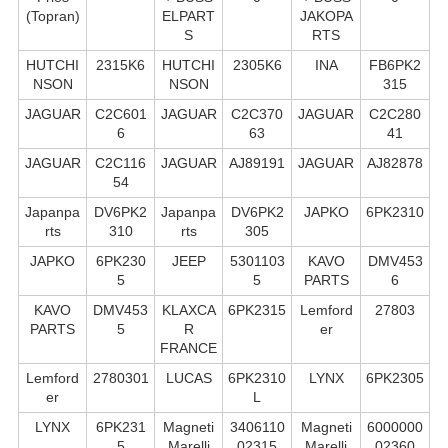
(Topran)
ELPART
JAKOPA
S
RTS
HUTCHI
2315K6
HUTCHI
2305K6
INA
FB6PK2
NSON
NSON
315
JAGUAR
C2C601
JAGUAR
C2C370
JAGUAR
C2C280
6
63
41
JAGUAR
C2C116
JAGUAR
AJ89191
JAGUAR
AJ82878
54
Japanpa
DV6PK2
Japanpa
DV6PK2
JAPKO
6PK2310
rts
310
rts
305
JAPKO
6PK230
JEEP
5301103
KAVO
DMV453
5
5
PARTS
6
KAVO
DMV453
KLAXCA
6PK2315
Lemford
27803
PARTS
5
R
er
FRANCE
Lemford
2780301
LUCAS
6PK2310
LYNX
6PK2305
er
L
LYNX
6PK231
Magneti
3406110
Magneti
6000000
5
Marelli
02315
Marelli
02360