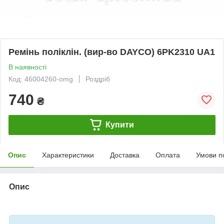
Ремінь поліклін. (вир-во DAYCO) 6PK2310 UA1
В наявності
Код: 46004260-omg
Роздріб
740
₴
Купити
Опис
Характеристики
Доставка
Оплата
Умови п
Опис
bvd_ggl