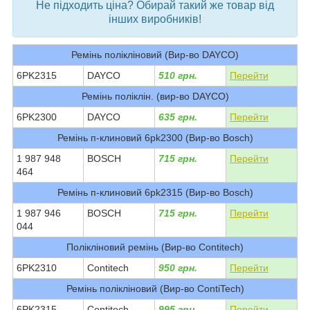
Не підходить ціна? Обирай такий же товар від
інших виробників!
Ремінь полікліновий (Вир-во DAYCO)
6PK2315
DAYCO
510 грн.
Перейти
Ремінь поліклін. (вир-во DAYCO)
6PK2300
DAYCO
635 грн.
Перейти
Ремінь п-клиновий 6pk2300 (Вир-во Bosch)
1 987 948
BOSCH
715 грн.
Перейти
464
Ремінь п-клиновий 6pk2315 (Вир-во Bosch)
1 987 946
BOSCH
715 грн.
Перейти
044
Полікліновий ремінь (Вир-во Contitech)
6PK2310
Contitech
950 грн.
Перейти
Ремінь полікліновий (Вир-во ContiTech)
6PK2315
Contitech
995 грн.
Перейти