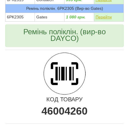
Ремінь поліклін. 6PK2305 (Вир-во Gates)
6PK2305
Gates
1 080 грн.
Перейти
Ремінь поліклін. (вир-во
DAYCO)
КОД ТОВАРУ
46004260