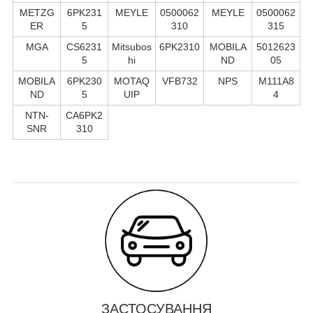
METZG
6PK231
MEYLE
0500062
MEYLE
0500062
ER
5
310
315
MGA
CS6231
Mitsubos
6PK2310
MOBILA
5012623
5
hi
ND
05
MOBILA
6PK230
MOTAQ
VFB732
NPS
M111A8
ND
5
UIP
4
NTN-
CA6PK2
SNR
310
ЗАСТОСУВАННЯ