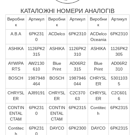
КАТАЛОЖНІ НОМЕРИ АНАЛОГІВ
Виробни
Артикул
Виробни
Артикул
Виробни
Артикул
к
к
к
A.B.A
6PK231
ACDelco
6PK2310
ACDelco
6PK2310
0
Oceania
ASHIKA
1126PK2
ASHIKA
1126PK2
ASHIKA
1126PK2
315
310
305
AYWIPA
AW2130
Blue
AD06R2
Blue
AD06R2
RTS
610
Print
315
Print
310
BOSCH
1987948
BOSCH
1987946
CHRYSL
5301103
464
044
ER
5
CHRYSL
AJ89191
CHRYSL
C2C370
CHRYSL
C2C601
ER
ER
63
ER
6
CONTIN
6PK231
CONTIN
6PK2315
Contitec
6PK2315
ENTAL
0
ENTAL
h
CTAM
CTAM
Contitec
6PK231
DAYCO
6PK2300
DAYCO
6PK2315
h
0