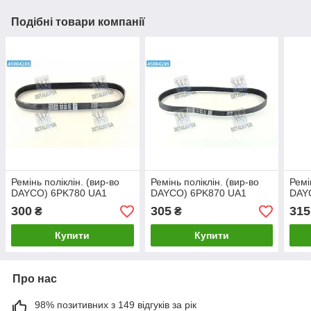
Подібні товари компанії
Ремінь поліклін. (вир-во
Ремінь поліклін. (вир-во
Ремі
DAYCO) 6PK780 UA1
DAYCO) 6PK870 UA1
DAY
300
305
315
₴
₴
Купити
Купити
Про нас
98% позитивних з 149 відгуків за рік