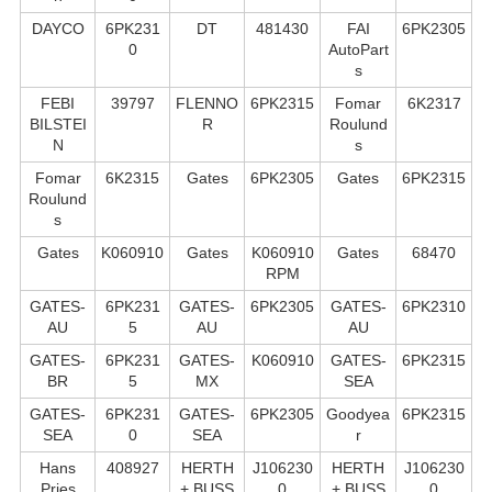
DAYCO
6PK231
DT
481430
FAI
6PK2305
0
AutoPart
s
FEBI
39797
FLENNO
6PK2315
Fomar
6K2317
BILSTEI
R
Roulund
N
s
Fomar
6K2315
Gates
6PK2305
Gates
6PK2315
Roulund
s
Gates
K060910
Gates
K060910
Gates
68470
RPM
GATES-
6PK231
GATES-
6PK2305
GATES-
6PK2310
AU
5
AU
AU
GATES-
6PK231
GATES-
K060910
GATES-
6PK2315
BR
5
MX
SEA
GATES-
6PK231
GATES-
6PK2305
Goodyea
6PK2315
SEA
0
SEA
r
Hans
408927
HERTH
J106230
HERTH
J106230
Pries
+ BUSS
0
+ BUSS
0