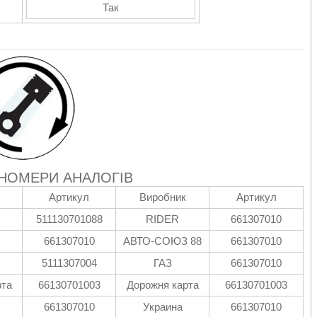
Так
 НОМЕРИ АНАЛОГІВ
Артикул
Виробник
Артикул
511130701088
RIDER
661307010
661307010
АВТО-СОЮЗ 88
661307010
5111307004
ГАЗ
661307010
рта
66130701003
Дорожня карта
66130701003
661307010
Украина
661307010