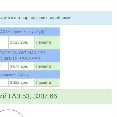
bvd_ggl
такий же товар від інших виробників!
ГАЗ 53 алюм. корпус <ДК>
1 525 грн.
Перейти
ГАЗ 53,66,3307, ПАЗ 3205
ус (вир-во TRUCKMAN)
n
3 070 грн.
Перейти
 водяний ГАЗ 53
3 155 грн.
Перейти
й ГАЗ 53, 3307,66