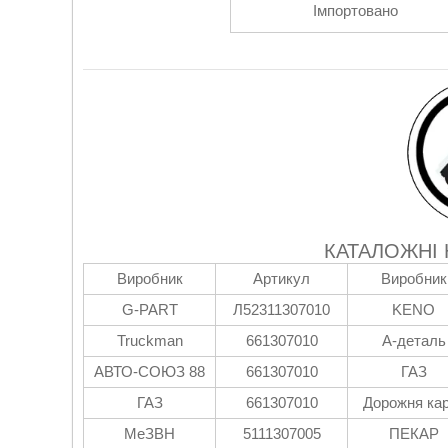
Імпортовано
КАТАЛОЖНІ
Виробник
Артикул
Виробник
G-PART
Л52311307010
KENO
Truckman
661307010
А-деталь
АВТО-СОЮЗ 88
661307010
ГАЗ
ГАЗ
661307010
Дорожня ка
МеЗВН
5111307005
ПЕКАР