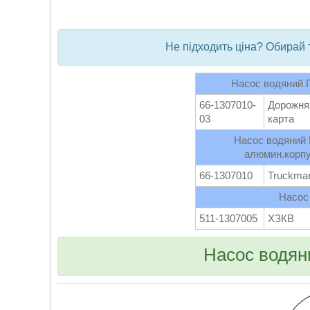
Не підходить ціна? Обирай 
Насос водяний 
66-1307010-
Дорожня
03
карта
Насос водяний 
алюмин.корп
66-1307010
Truckma
Насос
511-1307005
ХЗКВ
Насос водяни