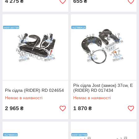
4 275
655
₴
₴
Р/к сідла Jost (замок) 37cw, E
Р/к сідла (RIDER) RD 024654
(RIDER) RD 017434
Немає в наявності
Немає в наявності
2 965
1 870
₴
₴