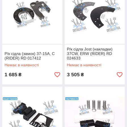
Р/к сідла Jost (накладки)
Р/к сідла (замок) 37-15A, C
37CW, ERW (RIDER) RD
(RIDER) RD 017412
024633
Немає в наявності
Немає в наявності
1 685
3 505
₴
₴