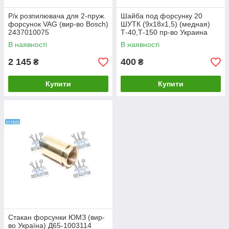
Р/к розпилювача для 2-пруж.
Шайба под форсунку 20
форсунок VAG (вир-во Bosch)
ШУТК (9х18х1,5) (медная)
2437010075
Т-40,Т-150 пр-во Украина
В наявності
В наявності
2 145
400
₴
₴
Купити
Купити
Стакан форсунки ЮМЗ (вир-
во Україна) Д65-1003114