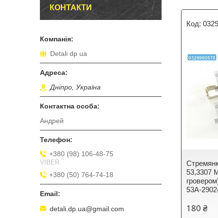
КОНТАКТИ
032
Detali dp ua
Дніпро, Україна
Андрей
+380 (98) 106-48-75
VIBER
Стремянк
53,3307 М
+380 (50) 764-74-18
гровером
53А-2902
180 ₴
detali.dp.ua@gmail.com