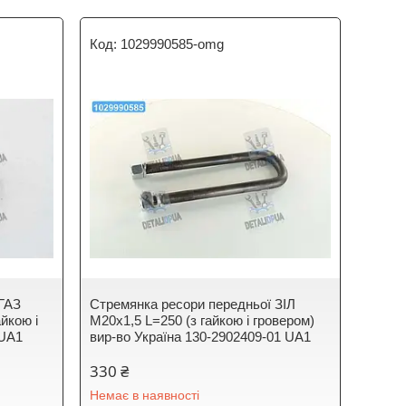
1029990585-omg
 ГАЗ
Стремянка ресори передньої ЗІЛ
йкою і
М20х1,5 L=250 (з гайкою і гровером)
 UA1
вир-во Україна 130-2902409-01 UA1
330 ₴
Немає в наявності