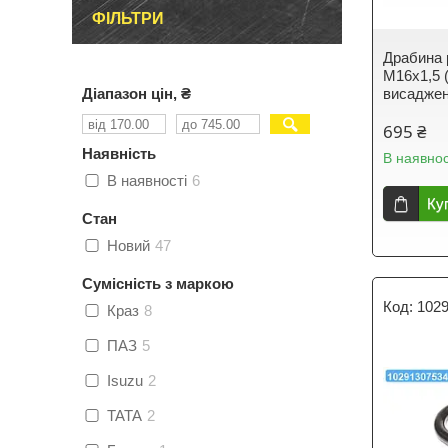
ФІЛЬТРИ
Драбина 
М16х1,5 
Діапазон цін, ₴
висаджен
695 ₴
Наявність
В наявнос
В наявності
6
Ку
Стан
Новий
47
Сумісність з маркою
102
Краз
8
ПАЗ
5
Isuzu
2
TATA
2