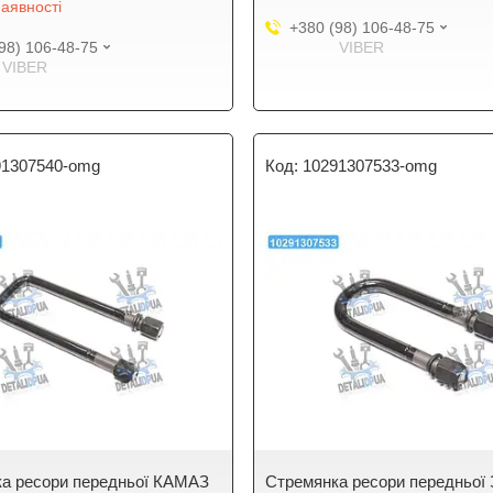
аявності
+380 (98) 106-48-75
98) 106-48-75
VIBER
VIBER
91307540-omg
10291307533-omg
а ресори передньої КАМАЗ
Стремянка ресори передньої 