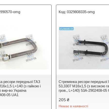
9990570-omg
0329808335-omg
а ресори передньої ГАЗ
Стремянка ресори передньої
16х1,5 L=140 (з гайкою і
53,3307 М16х1,5 (з високою га
) вир-во Україна
гров., L=140) 53А-2902408-05
408-05 UA1
205 ₴
Немає в наявності