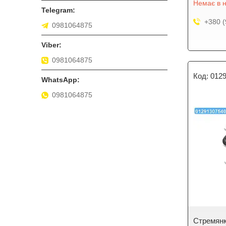
Немає в н
+380 (
0981064875
0981064875
012
0981064875
Стремянк