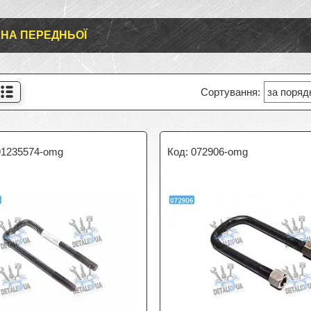
НА ПЕРЕДНЬОЇ
91235574-omg
072906-omg