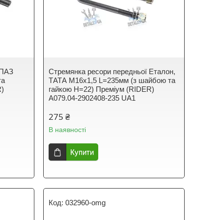
 ПАЗ
Стремянка ресори передньої Еталон,
та
ТАТА М16х1,5 L=235мм (з шайбою та
R)
гайкою Н=22) Преміум (RIDER)
А079.04-2902408-235 UA1
275 ₴
В наявності
Купити
032960-omg