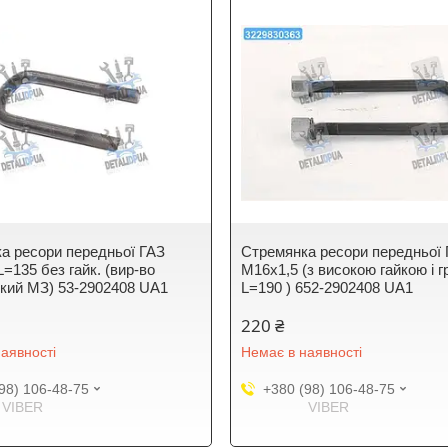
а ресори передньої ГАЗ
Стремянка ресори передньої
=135 без гайк. (вир-во
М16х1,5 (з високою гайкою і гр
кий МЗ) 53-2902408 UA1
L=190 ) 652-2902408 UA1
220 ₴
аявності
Немає в наявності
98) 106-48-75
+380 (98) 106-48-75
VIBER
VIBER