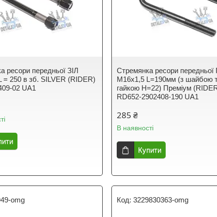
а ресори передньої ЗІЛ
Стремянка ресори передньої
L = 250 в зб. SILVER (RIDER)
М16х1,5 L=190мм (з шайбою 
409-02 UA1
гайкою Н=22) Преміум (RIDE
RD652-2902408-190 UA1
285 ₴
ті
В наявності
пити
Купити
949-omg
3229830363-omg