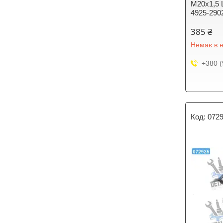
М20х1,5 
4925-290
385 ₴
Немає в н
+380 (
072