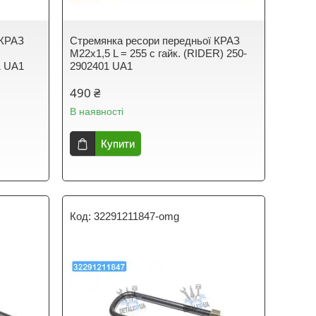
 КРАЗ
Стремянка ресори передньої КРАЗ
М22х1,5 L = 255 с гайк. (RIDER) 250-
1 UA1
2902401 UA1
490 ₴
В наявності
Купити
32291211847-omg