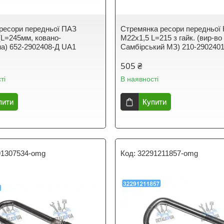
ресори передньої ПАЗ
Стремянка ресори передньої
(L=245мм, ковано-
М22х1,5 L=215 з гайк. (вир-во
а) 652-2902408-Д UA1
Самбірський МЗ) 210-290240
505 ₴
ті
В наявності
пити
Купити
91307534-omg
32291211857-omg