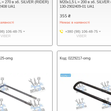
L = 270 в зб. SILVER (RIDER)
М20х1,5 L = 200 в зб. SILVER
2408 UA1
130-2902409-01 UA1
355 ₴
аявності
Немає в наявності
98) 106-48-75
+380 (98) 106-48-75
VIBER
VIBER
925-omg
0229217-omg