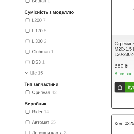
Богдан
1
Сумісність з моделлю
L200
7
L 170
5
L 300
2
Стремянк
М20х1,5 
Clubman
1
130-2902
DS3
1
380 ₴
Ще 16
В наявнос
Тип запчастини
Ку
Оригінал
43
Виробник
Rider
14
Автомат
25
032
Дорожня карта
3