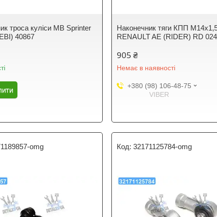
ик троса куліси MB Sprinter
Наконечник тяги КПП M14x1,
EBI) 40867
RENAULT AE (RIDER) RD 024
905 ₴
ті
Немає в наявності
+380 (98) 106-48-75
пити
VIBER
71189857-omg
32171125784-omg