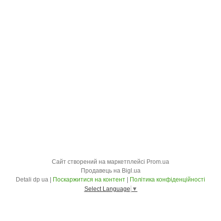
Сайт створений на маркетплейсі
Prom.ua
Продавець на Bigl.ua
Detali dp ua |
Поскаржитися на контент
|
Політика конфіденційності
Select Language
▼