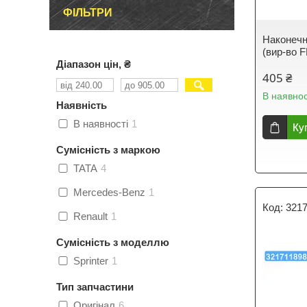
ФІЛЬТРИ
Наконечн
(вир-во F
Діапазон цін, ₴
405 ₴
В наявнос
Наявність
В наявності
1
Ку
Сумісність з маркою
TATA
4
Mercedes-Benz
1
321
Renault
1
Сумісність з моделлю
Sprinter
1
Тип запчастини
Оригінал
6