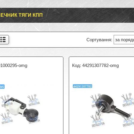
ЕЧНИК ТЯГИ КПП
01000295-omg
44291307782-omg