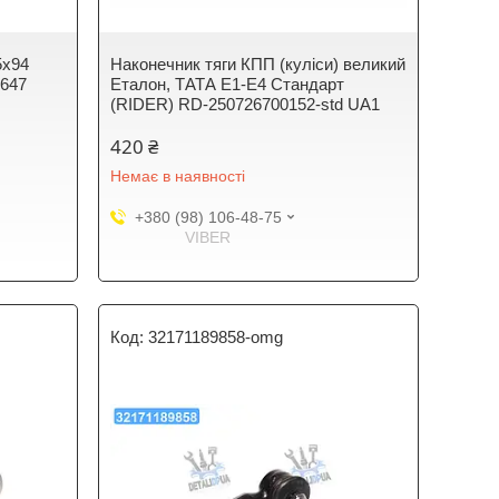
5х94
Наконечник тяги КПП (куліси) великий
647
Еталон, ТАТА Е1-Е4 Стандарт
(RIDER) RD-250726700152-std UA1
420 ₴
Немає в наявності
+380 (98) 106-48-75
VIBER
32171189858-omg