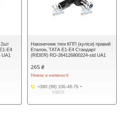
 2шт
Наконечник тяги КПП (куліси) правий
 Е1-Е4
Еталон, ТАТА Е1-Е4 Стандарт
5 UA1
(RIDER) RD-264126800224-std UA1
265 ₴
Немає в наявності
+380 (98) 106-48-75
VIBER