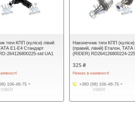
ик тяги КПП (куліси) лівий
Наконечник тяги КПП (куліси)
ТАТА Е1-Е4 Стандарт
(правий, лівий) Еталон, ТАТА
RD-264126800225-std UA1
(RIDER) RD264126800224-22
325 ₴
аявності
Немає в наявності
98) 106-48-75
+380 (98) 106-48-75
VIBER
VIBER