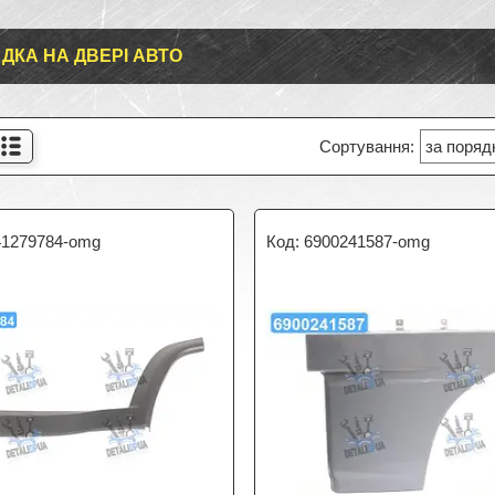
ДКА НА ДВЕРІ АВТО
41279784-omg
6900241587-omg