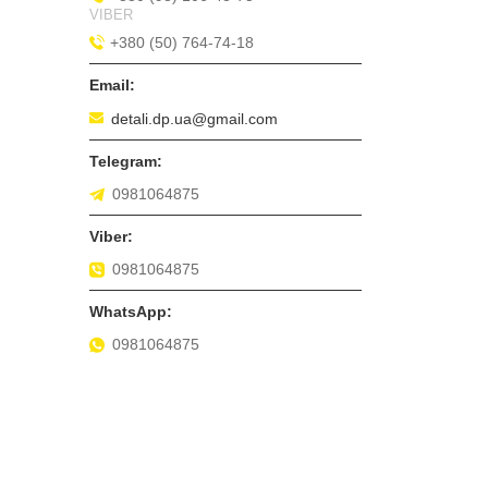
VIBER
+380 (50) 764-74-18
detali.dp.ua@gmail.com
0981064875
0981064875
0981064875