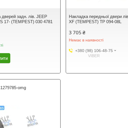
 дверей задн. лiв. JEEP
Накладка передньої двери лі
 17- (TEMPEST) 030 4781
XF (TEMPEST) TP 094-08L
3 705 ₴
Немає в наявності
ті
+380 (98) 106-48-75
VIBER
пити
41279785-omg