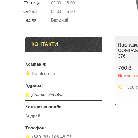
Пʼятниця
09:00
18:00
Субота
09:00
15:00
Неділя
Вихідний
КОНТАКТИ
Накладка
COMPASS
376
760 ₴
Detali dp ua
Немає в н
+380 (
Дніпро, Україна
Андрей
+380 (98) 106-48-75