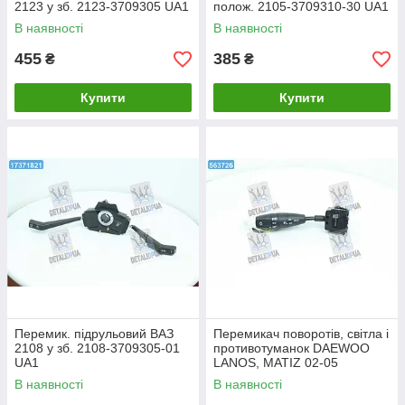
2123 у зб. 2123-3709305 UA1
полож. 2105-3709310-30 UA1
В наявності
В наявності
455
385
₴
₴
Купити
Купити
Перемик. підрульовий ВАЗ
Перемикач поворотів, світла і
2108 у зб. 2108-3709305-01
противотуманок DAEWOO
UA1
LANOS, MATIZ 02-05
96242526 UA1
В наявності
В наявності