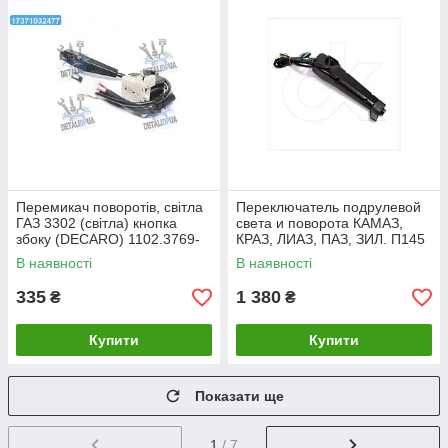
Перемикач поворотів, світла
Переключатель подрулевой
ГАЗ 3302 (світла) кнопка
света и поворота КАМАЗ,
збоку (DECARO) 1102.3769-
КРАЗ, ЛИАЗ, ПАЗ, ЗИЛ. П145
02 UA1
(метал. корпус) (пр-во ДК)
В наявності
В наявності
335
1 380
₴
₴
Купити
Купити
Показати ще
1
/ 7