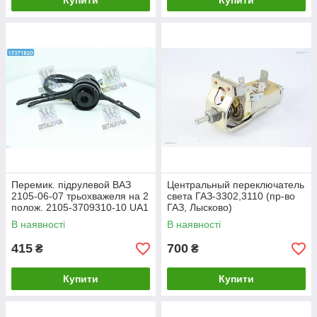
Купити
Купити
Перемик. підрулевой ВАЗ
Центральный переключатель
2105-06-07 трьохважеля на 2
света ГАЗ-3302,3110 (пр-во
полож. 2105-3709310-10 UA1
ГАЗ, Лысково)
В наявності
В наявності
415
700
₴
₴
Купити
Купити