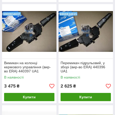
Вимикач на колонці
Перемикач підрульовий, у
кермового управління (вир-
зборі (вир-во ERA) 440396
во ERA) 440397 UA1
UA1
В наявності
В наявності
3 475
2 625
₴
₴
Купити
Купити